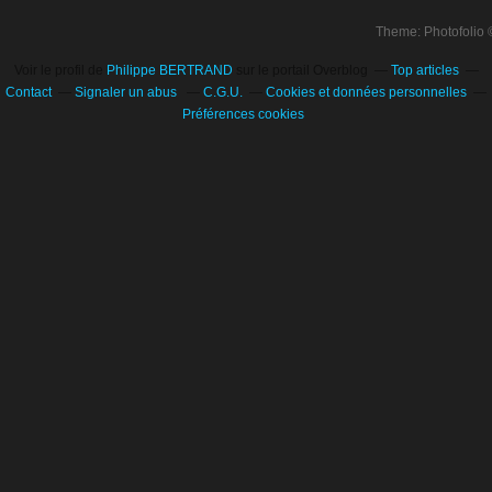
Theme: Photofolio
Voir le profil de
Philippe BERTRAND
sur le portail Overblog
Top articles
Contact
Signaler un abus
C.G.U.
Cookies et données personnelles
Préférences cookies