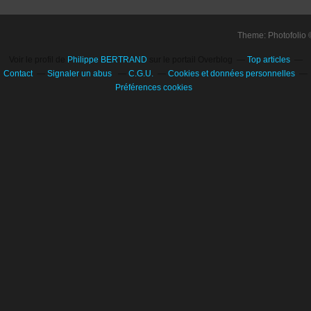
Theme: Photofolio
Voir le profil de
Philippe BERTRAND
sur le portail Overblog
Top articles
Contact
Signaler un abus
C.G.U.
Cookies et données personnelles
Préférences cookies