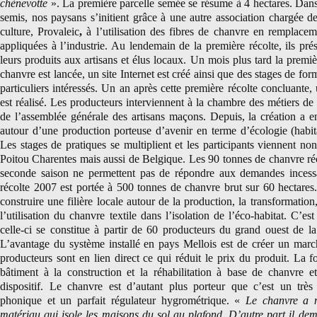
chènevotte
». La première parcelle semée se résume à 4 hectares. Dans
semis, nos paysans s’initient grâce à une autre association chargée de
culture, Provaleic
,
à l’utilisation des fibres de chanvre en remplacem
appliquées à l’industrie. Au lendemain de la première récolte, ils pré
leurs produits aux artisans et élus locaux. Un mois plus tard la premi
chanvre est lancée, un site Internet est créé ainsi que des stages de for
particuliers intéressés. Un an après cette première récolte concluante
est réalisé. Les producteurs interviennent à la chambre des métiers de
de l’assemblée générale des artisans maçons. Depuis, la création a
autour d’une production porteuse d’avenir en terme d’écologie (habit
Les stages de pratiques se multiplient et les participants viennent no
Poitou Charentes mais aussi de Belgique. Les 90 tonnes de chanvre réc
seconde saison ne permettent pas de répondre aux demandes incessa
récolte 2007 est portée à 500 tonnes de chanvre brut sur 60 hectares. L
construire une filière locale autour de la production, la transformation
l’utilisation du chanvre textile dans l’isolation de l’éco-habitat. C’
celle-ci se constitue à partir de 60 producteurs du grand ouest de l
L’avantage du système installé en pays Mellois est de créer un marc
producteurs sont en lien direct ce qui réduit le prix du produit. La f
bâtiment à la construction et la réhabilitation à base de chanvre 
dispositif. Le chanvre est d’autant plus porteur que c’est un
très
phonique et un parfait régulateur hygrométrique. «
Le chanvre a m
matériau qui isole les maisons du sol au plafond. D’autre part il de