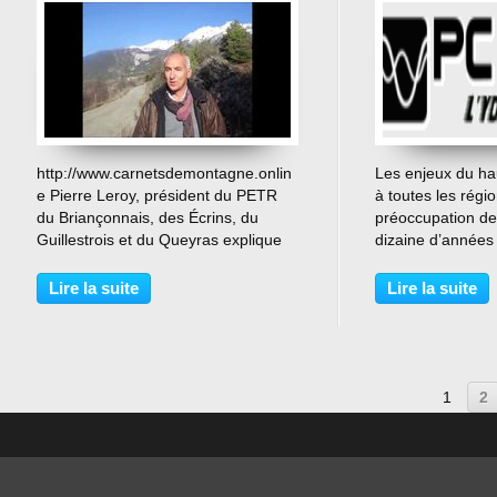
…
http://www.carnetsdemontagne.onlin
Les enjeux du hau
e Pierre Leroy, président du PETR
à toutes les régi
du Briançonnais, des Écrins, du
préoccupation de
Guillestrois et du Queyras explique
dizaine d’années
l'opération "Carnets de Montagne".
gouvernants. Ré
ministre s’engage
Lire la suite
Lire la suite
zones blanches d
2016 des toutes l
1
2