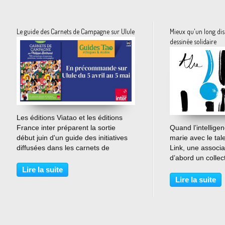
Le guide des Carnets de Campagne sur Ulule
Mieux qu'un long dis
dessinée solidaire
…
Les éditions Viatao et les éditions
France inter préparent la sortie
Quand l’intelligen
début juin d'un guide des initiatives
marie avec le tal
diffusées dans les carnets de
Link, une associa
campagne depuis 16 ans de collecte.
d’abord un collec
Le guide est en précommande sur la
aussi l’histoire d
Lire la suite
plateforme Ulule Les meilleures
agronome spéciali
Lire la suite
initiatives...
santé publique, e