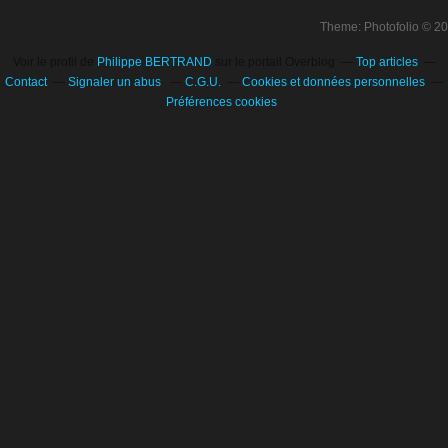
Theme: Photofolio © 2
Voir le profil de
Philippe BERTRAND
sur le portail Overblog
Top articles
Contact
Signaler un abus
C.G.U.
Cookies et données personnelles
Préférences cookies