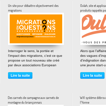
Un site pour débattre objectivement des
Oulah, site et applica
migrations
produits rappelés po
…
Interroger le sens, la portée et
Alors que l'affair
l'impact des migrations, c’est ce que
des vagues d'inq
propose un tout nouveau site créé
d'indignation dan
par deux associations European
une jeune start-
Migration Law et Res Publica, sur
2015, date de sa 
une question qui divise l’opinion
les consommateur
Lire la suite
Lire la suite
publique et provoque des partis pris
retirés des rayon
excessifs...
consommables ou
Des carnets de campagne aux carnets de
Wifi système débroui
montagne du briançonnais
l'Yonne