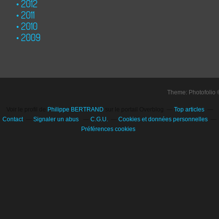
2012
2011
2010
2009
Theme: Photofolio
Voir le profil de
Philippe BERTRAND
sur le portail Overblog
Top articles
Contact
Signaler un abus
C.G.U.
Cookies et données personnelles
Préférences cookies