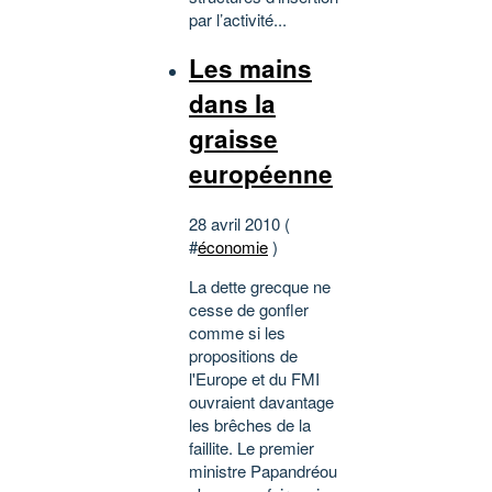
par l’activité...
Les mains
dans la
graisse
européenne
28 avril 2010 (
#
économie
)
La dette grecque ne
cesse de gonfler
comme si les
propositions de
l'Europe et du FMI
ouvraient davantage
les brêches de la
faillite. Le premier
ministre Papandréou