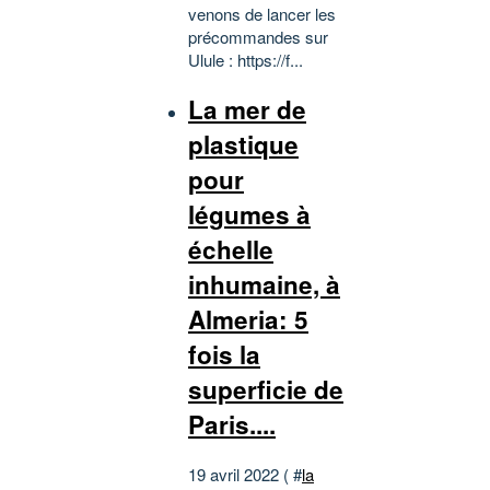
venons de lancer les
précommandes sur
Ulule : https://f...
La mer de
plastique
pour
légumes à
échelle
inhumaine, à
Almeria: 5
fois la
superficie de
Paris....
19 avril 2022 ( #
la