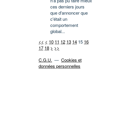
n'a pas pu faire mieux
ces derniers jours
que d'annoncer que
c'était un
comportement
global...
<<
<
10
11
12
13
14
15
16
17
18
>
>>
C.G.U.
—
Cookies et
données personnelles