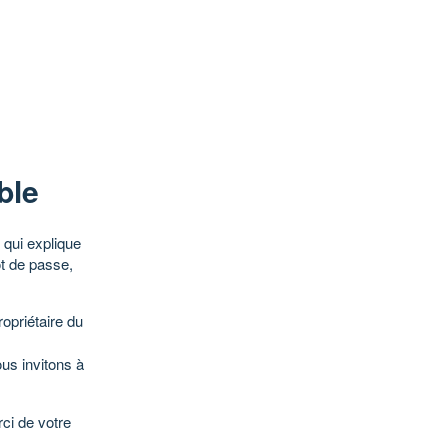
ble
qui explique
ot de passe,
opriétaire du
ous invitons à
ci de votre