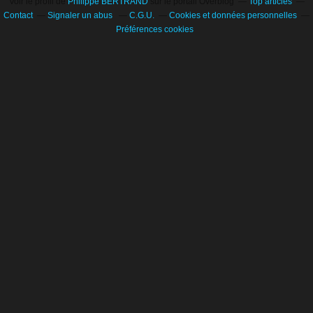
Voir le profil de
Philippe BERTRAND
sur le portail Overblog
Top articles
Contact
Signaler un abus
C.G.U.
Cookies et données personnelles
Préférences cookies