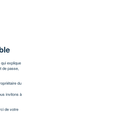
ble
qui explique
ot de passe,
opriétaire du
ous invitons à
ci de votre