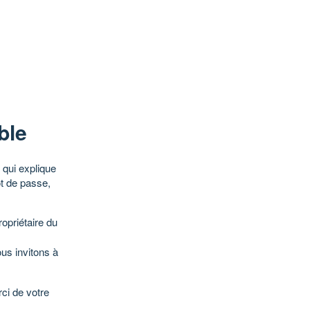
ble
qui explique
ot de passe,
opriétaire du
ous invitons à
ci de votre