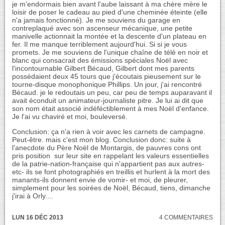
je m'endormais bien avant l'aube laissant à ma chère mère le
loisir de poser le cadeau au pied d'une cheminée éteinte (elle
n'a jamais fonctionné). Je me souviens du garage en
contreplaqué avec son ascenseur mécanique, une petite
manivelle actionnait la montée et la descente d'un plateau en
fer. Il me manque terriblement aujourd'hui. Si si je vous
promets. Je me souviens de l'unique chaîne de télé en noir et
blanc qui consacrait des émissions spéciales Noël avec
l'incontournable Gilbert Bécaud, Gilbert dont mes parents
possédaient deux 45 tours que j'écoutais pieusement sur le
tourne-disque monophonique Phillips. Un jour, j'ai rencontré
Bécaud. je le redoutais un peu, car peu de temps auparavant il
avait éconduit un animateur-journaliste pitre. Je lui ai dit que
son nom était associé indéféctiblement à mes Noël d'enfance.
Je l'ai vu chaviré et moi, bouleversé.
Conclusion: ça n'a rien à voir avec les carnets de campagne.
Peut-être. mais c'est mon blog. Conclusion donc: suite à
l'anecdote du Père Noël de Montargis, de pauvres cons ont
pris position sur leur site en rappelant les valeurs essentielles
de la patrie-nation-française qui n'appartient pas aux autres-
etc- ils se font photographiés en treillis et hurlent à la mort des
manants-ils donnent envie de vomir- et moi, de pleurer,
simplement pour les soirées de Noël, Bécaud, tiens, dimanche
j'irai à Orly....
LUN 16 DÉC 2013
4 COMMENTAIRES