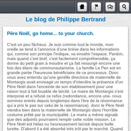
Le blog de Philippe Bertrand
Père Noël, go home... to your church.
C'est un peu fâcheux. Je suis comme tout le monde, mon
oreille se tend à l'annonce d'une brève dans les informations
qui, comme son principe l'indique, va envahir l'espace. Pardon,
mais quand c'est bref, c'est facilement compréhensible, ça
donne du petit grain à moudre et ça fait ressurgir encore une
fois des élans de communautarisme. La famille Le Pen est en
grande partie l'heureuse bénéficiaire de ce processus. Donc
vous avez entendu qu'une gentille directrice de maternelle de
Montargis avait envisagé un temps d'interdire la présence d'un
Père Noël dans l'enceinte de son établissement pour une
raison tout à fait louable de laïcité. Le maire de Montargis s'est
interposé et a refusé ce refus (redondance, encore une- nous
sommes entrés depuis longtemps dans l'ère de la résonnance
qui a pris le pas sur celui de la raisonnance). donc le Père Noël
viendra bien dans la maternelle de Montargis dans l'horrible
costume prêté par la municipalité. Le maire a même signalé
que des adjoints pourraient remplir cette noble mission. Le
Père Noël est hélas ou heureusement laïcisé depuis belle
lurette. D'abord il a été absorbé très trôt par le marché. Quand