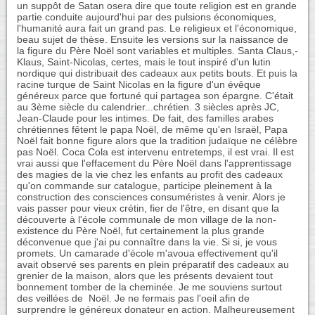
un suppôt de Satan osera dire que toute religion est en grande
partie conduite aujourd'hui par des pulsions économiques,
l'humanité aura fait un grand pas. Le religieux et l'économique,
beau sujet de thèse. Ensuite les versions sur la naissance de
la figure du Père Noël sont variables et multiples. Santa Claus,-
Klaus, Saint-Nicolas, certes, mais le tout inspiré d'un lutin
nordique qui distribuait des cadeaux aux petits bouts. Et puis la
racine turque de Saint Nicolas en la figure d'un évêque
généreux parce que fortuné qui partagea son épargne. C'était
au 3ème siècle du calendrier...chrétien. 3 siècles après JC,
Jean-Claude pour les intimes. De fait, des familles arabes
chrétiennes fêtent le papa Noël, de même qu'en Israël, Papa
Noël fait bonne figure alors que la tradition judaïque ne célèbre
pas Noël. Coca Cola est intervenu entretemps, il est vrai. Il est
vrai aussi que l'effacement du Père Noël dans l'apprentissage
des magies de la vie chez les enfants au profit des cadeaux
qu'on commande sur catalogue, participe pleinement à la
construction des consciences consuméristes à venir. Alors je
vais passer pour vieux crétin, fier de l'être, en disant que la
découverte à l'école communale de mon village de la non-
existence du Père Noël, fut certainement la plus grande
déconvenue que j'ai pu connaître dans la vie. Si si, je vous
promets. Un camarade d'école m'avoua effectivement qu'il
avait observé ses parents en plein préparatif des cadeaux au
grenier de la maison, alors que les présents devaient tout
bonnement tomber de la cheminée. Je me souviens surtout
des veillées de Noël. Je ne fermais pas l'oeil afin de
surprendre le généreux donateur en action. Malheureusement