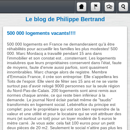
Le blog de Philippe Bertrand
500 000 logements vacants!!!!
500 000 logements en France ne demanderaient qu'à être
réhabilités pour accueillir les familles les plus modestes! 500
000. Marc Mordacq a travaillé pendant 15 ans dans
l'immobilier et son constat est...consternant. Les logements
insalubres que leurs propriétaires conservent dans l'état, faute
de moyens, faute d'envie aussi parfois, sont quasiment
innombrables. Marc change alors de registre. Membre
d'Emmaüs France, il crée son entreprise: Elle s'appellera les
Toits de l'espoir. Elle vient de fêter ses 15 ans et ne se vante
surtout pas d'avoir relogé 9000 personnes sur la seule région
du Nord-Pas-de-Calais. 200 logements sont ainsi remis aux
normes chaque année, ce qui reste bien inférieur à la
demande. Le journal Nord éclair parlait même de "taudis"
transformés en logement social. Lebénéfice du principe est
complet: pour le propriétaire qui voit son bien reprendre de la
valeur et une utilité et pour le locataire qui se voit attribuer des
murs (et surtout un toit) pour un loyer modéré de 5 euros le
mètre carré. Je vous aide: cela fait 100 euros pour un petit
deux pièces de 20 m2. Seulement le social n'attire pas plus les