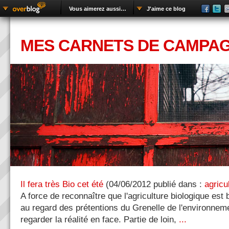
Vous aimerez aussi…
J'aime ce blog
MES CARNETS DE CAMPA
Il fera très Bio cet été
(
04/06/2012
publié dans :
agricu
A force de reconnaître que l'agriculture biologique est
au regard des prétentions du Grenelle de l'environneme
regarder la réalité en face. Partie de loin,
...