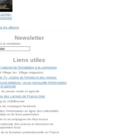
carnets-
ampagne
us les albums
Newsletter
 à la newsletter
Liens utiles
l national de l'installation à la campagne
it Village (ex. Village magazine)
n Tv, chaîne de l'emploi et des régions
ural initiatives, revue mensuelle d'information
 et agricole
de presse rurale et agricole
ge des carnets de France Inter
g du châtillonnais
ts de campagne facebook
ien d'information en ligne des collectivités
oriales et de leurs partenaires
er et accompagner les élus locaux
nationale des acteurs et structures du
oppement local
l de la formation professionnelle en France