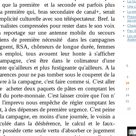
La ro
que la première et la seconde est parfois plus
Une c
 la première qui, bras secondaire de canal+, serait
La pe
Press
licité culturelle avec son téléspectateur. Bref. la
qui re
nalistes compressées pour rester dans le son voix
Chaqu
Pas d
un reportage sur une antenne mobile du secours
Les p
iens de première nécessité dans les campagnes
Andin
oignent, RSA, chômeurs de longue durée, femmes
s emploi, tous avouent leur honte à s'afficher
ampagne, c'est être dans le colimateur d'une
L
nte qu'ailleurs et plus fustigeante qu'ailleurs. A la
arences pour ne pas tomber sous le couperet de la
3
re à la campagne, c'est faire comme si. C'est aller
10
age acheter deux paquets de pâtes en comptant les
17
 du porte-monnaie. C'est laisser croire que l'on n'
24
 l'imprevu nous empêche de régler comptant les
31
t, à des dépenses de première urgence. C'est peine
<<
 la campagne, en moins d'une journée, le voisin a
ulée dans la déshérence, le calcul et le faux-
e possède cette seule vertu d'absorber ce jugement