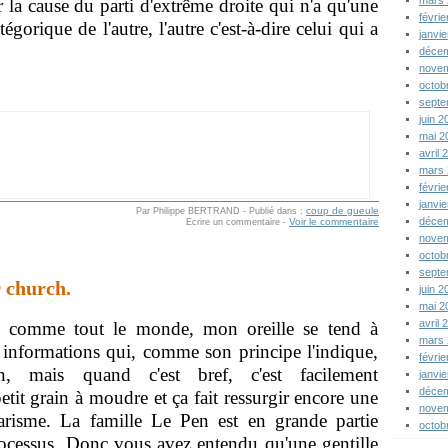
r la cause du parti d'extrême droite qui n'a qu'une
févri
tégorique de l'autre, l'autre c'est-à-dire celui qui a
janvi
déce
nove
octob
septe
juin 
mai 2
avril
mars
févri
janvi
coup de gueule
Par Philippe BERTRAND
-
Publié dans :
déce
Voir le commentaire
Ecrire un commentaire
-
nove
octob
sept
r church.
juin 
mai 
avril
is comme tout le monde, mon oreille se tend à
mars
 informations qui, comme son principe l'indique,
févri
n, mais quand c'est bref, c'est facilement
janvi
déce
it grain à moudre et ça fait ressurgir encore une
nove
risme. La famille Le Pen est en grande partie
octob
processus. Donc vous avez entendu qu'une gentille