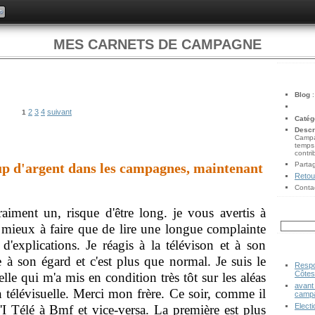
MES CARNETS DE CAMPAGNE
Blog
2
3
4
suivant
1
Catég
Descr
Campag
temps 
contri
Partag
up d'argent dans les campagnes, maintenant
Retour
Conta
raiment un, risque d'être long. je vous avertis à
 mieux à faire que de lire une longue complainte
d'explications. Je réagis à la télévison et à son
 à son égard et c'est plus que normal. Je suis le
Respo
Côtes
lle qui m'a mis en condition très tôt sur les aléas
avant
n télévisuelle. Merci mon frère. Ce soir, comme il
campa
Electi
'I Télé à Bmf et vice-versa. La première est plus