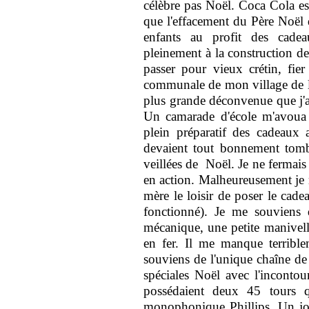
célèbre pas Noël. Coca Cola est 
que l'effacement du Père Noël d
enfants au profit des cade
pleinement à la construction de
passer pour vieux crétin, fier
communale de mon village de la
plus grande déconvenue que j'ai
Un camarade d'école m'avoua e
plein préparatif des cadeaux 
devaient tout bonnement tomb
veillées de Noël. Je ne fermais
en action. Malheureusement je 
mère le loisir de poser le cade
fonctionné). Je me souviens
mécanique, une petite manivelle
en fer. Il me manque terrible
souviens de l'unique chaîne de 
spéciales Noël avec l'inconto
possédaient deux 45 tours q
monophonique Phillips. Un jour