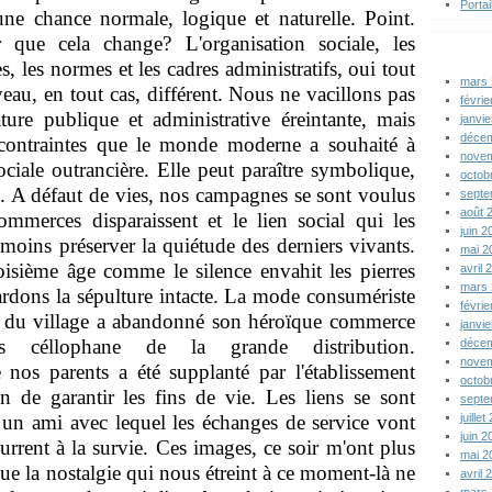
Portai
 une chance normale, logique et naturelle. Point.
r que cela change? L'organisation sociale, les
s, les normes et les cadres administratifs, oui tout
mars
u, en tout cas, différent. Nous ne vacillons pas
févri
ure publique et administrative éreintante, mais
janvi
déce
contraintes que le monde moderne a souhaité à
nove
iale outrancière. Elle peut paraître symbolique,
octob
e. A défaut de vies, nos campagnes se sont voulus
sept
août 
commerces disparaissent et le lien social qui les
juin 
moins préserver la quiétude des derniers vivants.
mai 
roisième âge comme le silence envahit les pierres
avril
mars
ardons la sépulture intacte. La mode consumériste
févri
e du village a abandonné son héroïque commerce
janvi
 céllophane de la grande distribution.
déce
nove
nos parents a été supplanté par l'établissement
octob
in de garantir les fins de vie. Les liens se sont
sept
s un ami avec lequel les échanges de service vont
juille
juin 
urrent à la survie. Ces images, ce soir m'ont plus
mai 
que la nostalgie qui nous étreint à ce moment-là ne
avril
mars