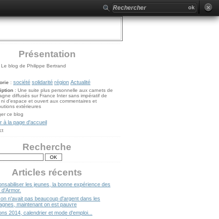
Présentation
: Le blog de Philippe Bertrand
société
solidarité
région
Actualité
orie
:
iption
: Une suite plus personnelle aux carnets de
ne diffusés sur France Inter sans impératif de
ni d'espace et ouvert aux commentaires et
butions extérieures
er ce blog
 à la page d'accueil
ct
Recherche
Articles récents
nsabiliser les jeunes, la bonne expérience des
 d'Armor.
 on n'avait pas beaucoup d'argent dans les
gnes, maintenant on est pauvre
ons 2014, calendrier et mode d'emploi...