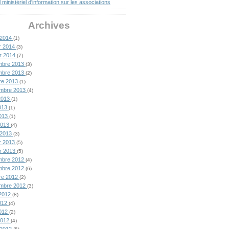
l ministériel d'information sur les associations
Archives
 2014
(1)
er 2014
(3)
er 2014
(7)
mbre 2013
(3)
mbre 2013
(2)
re 2013
(1)
embre 2013
(4)
2013
(1)
2013
(1)
2013
(1)
 2013
(4)
 2013
(3)
er 2013
(5)
er 2013
(5)
mbre 2012
(4)
mbre 2012
(6)
re 2012
(2)
embre 2012
(3)
t 2012
(8)
2012
(4)
2012
(2)
 2012
(4)
 2012