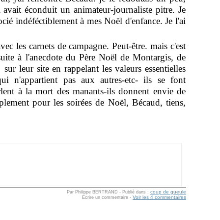
avait éconduit un animateur-journaliste pitre. Je
ocié indéféctiblement à mes Noël d'enfance. Je l'ai
avec les carnets de campagne. Peut-être. mais c'est
ite à l'anecdote du Père Noël de Montargis, de
sur leur site en rappelant les valeurs essentielles
qui n'appartient pas aux autres-etc- ils se font
urlent à la mort des manants-ils donnent envie de
plement pour les soirées de Noël, Bécaud, tiens,
coup de gueule
Par Philippe BERTRAND
-
Publié dans :
Voir les 4 commentaires
Ecrire un commentaire
-