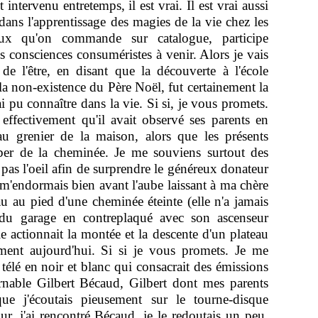
intervenu entretemps, il est vrai. Il est vrai aussi
ans l'apprentissage des magies de la vie chez les
aux qu'on commande sur catalogue, participe
s consciences consuméristes à venir. Alors je vais
 de l'être, en disant que la découverte à l'école
 non-existence du Père Noël, fut certainement la
 pu connaître dans la vie. Si si, je vous promets.
ffectivement qu'il avait observé ses parents en
au grenier de la maison, alors que les présents
er de la cheminée. Je me souviens surtout des
 pas l'oeil afin de surprendre le généreux donateur
m'endormais bien avant l'aube laissant à ma chère
au au pied d'une cheminée éteinte (elle n'a jamais
 du garage en contreplaqué avec son ascenseur
 actionnait la montée et la descente d'un plateau
ment aujourd'hui. Si si je vous promets. Je me
télé en noir et blanc qui consacrait des émissions
urnable Gilbert Bécaud, Gilbert dont mes parents
ue j'écoutais pieusement sur le tourne-disque
, j'ai rencontré Bécaud. je le redoutais un peu,