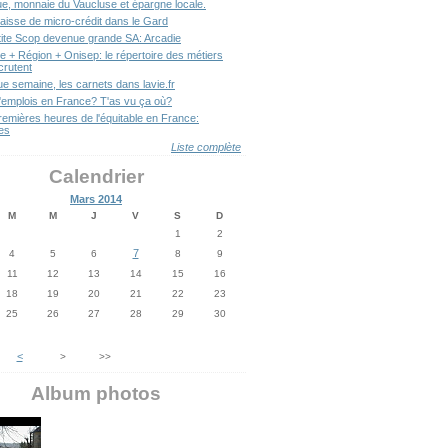
ue, monnaie du Vaucluse et épargne locale.
aisse de micro-crédit dans le Gard
tite Scop devenue grande SA: Arcadie
e + Région + Onisep: le répertoire des métiers
crutent
e semaine, les carnets dans lavie.fr
'emplois en France? T'as vu ça où?
remières heures de l'équitable en France:
es
Liste complète
Calendrier
Mars 2014
M
M
J
V
S
D
1
2
7
4
5
6
8
9
11
12
13
14
15
16
18
19
20
21
22
23
25
26
27
28
29
30
<
>
>>
Album photos