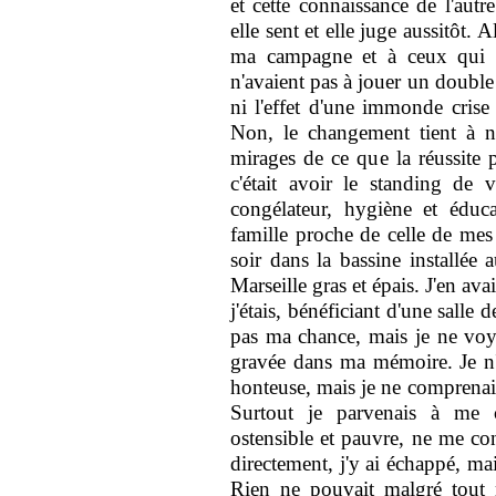
et cette connaissance de l'autr
elle sent et elle juge aussitôt.
ma campagne et à ceux qui 
n'avaient pas à jouer un double 
ni l'effet d'une immonde crise
Non, le changement tient à n
mirages de ce que la réussite 
c'était avoir le standing de 
congélateur, hygiène et éduca
famille proche de celle de mes 
soir dans la bassine installée 
Marseille gras et épais. J'en ava
j'étais, bénéficiant d'une salle 
pas ma chance, mais je ne voya
gravée dans ma mémoire. Je n'ai
honteuse, mais je ne comprenais
Surtout je parvenais à me c
ostensible et pauvre, ne me con
directement, j'y ai échappé, ma
Rien ne pouvait malgré tout m