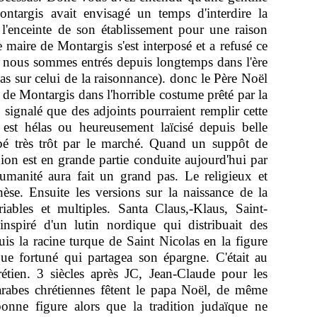
ontargis avait envisagé un temps d'interdire la
l'enceinte de son établissement pour une raison
Le maire de Montargis s'est interposé et a refusé ce
- nous sommes entrés depuis longtemps dans l'ère
pas sur celui de la raisonnance). donc le Père Noël
 de Montargis dans l'horrible costume prêté par la
signalé que des adjoints pourraient remplir cette
est hélas ou heureusement laïcisé depuis belle
orbé très trôt par le marché. Quand un suppôt de
gion est en grande partie conduite aujourd'hui par
umanité aura fait un grand pas. Le religieux et
èse. Ensuite les versions sur la naissance de la
ables et multiples. Santa Claus,-Klaus, Saint-
 inspiré d'un lutin nordique qui distribuait des
is la racine turque de Saint Nicolas en la figure
e fortuné qui partagea son épargne. C'était au
rétien. 3 siècles après JC, Jean-Claude pour les
 arabes chrétiennes fêtent le papa Noël, de même
bonne figure alors que la tradition judaïque ne