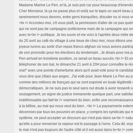
Madame Marine Le Pen, et là, je suis poli car pour beaucoup d'énervés, 
Cher Monsieur, là ça ne passe plus et voilà sur le tapis un sacré beau
sereinement nous devons, entre gens tranquilles, discuter ou si vous vo
<br /> Accordez-moi, s'il vous plaît, la permission d'aller de ce pas qué
qui ne sont pas de campagne politicienne mais de la campagne qui on
avec le<br /> politique. Je les ouvre et me voici à l'aprilée deux mille deu
du 20 avril au café du village à une lieue de chez moi, nous étions un
joyeux lurons au sortir d'un repas franco-afghan où nous avions particip
de son pronostic pour les élections du lendemain...Je disais pour ma p
Pen arrivait en troisième position, ce serait un beau succès.<br /> Et 
téléphoner de son bal, le dimanche 21 avril à 20H pour connaître le résu
vrai!" avec une pointe d'amertume alors qu'il avait voté pour le candida
vous dire que j'étais aux anges...J'ai voté pour Jean-Marie Le Pen au 
comme des millions de français qui se sont exprimé en toute légitimité
démocratiques. Je ne suis pas le seul sans nul doute à avoir ressenti 
soulagement, un signe de justice immanente quelque part, une satisfac
indéfinissable qui fait<br /> vraiment du bien, enfin une reconnaissanc
à la bêtise, au mal qui nous veut du bien...<br /> La paysannerie exte
décennies par tous les pouvoirs en place, y compris les syndicats qui 
système, ne peut accepter un discours qui n'est pas dans sa<br /> natu
qu'elle a pour renverser la vapeur est le passage à l'urne. Cela dit, vo
le mal n'est pas toujours de l'autre côté et il est aussi dans le<br /> 