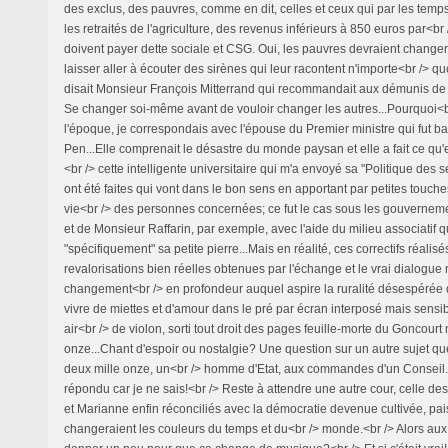
des exclus, des pauvres, comme en dit, celles et ceux qui par les tem
les retraités de l'agriculture, des revenus inférieurs à 850 euros par<br 
doivent payer dette sociale et CSG. Oui, les pauvres devraient changer
laisser aller à écouter des sirènes qui leur racontent n'importe<br /> qu
disait Monsieur François Mitterrand qui recommandait aux démunis de n
Se changer soi-même avant de vouloir changer les autres...Pourquoi<b
l'époque, je correspondais avec l'épouse du Premier ministre qui fut b
Pen...Elle comprenait le désastre du monde paysan et elle a fait ce qu'e
<br /> cette intelligente universitaire qui m'a envoyé sa "Politique des
ont été faites qui vont dans le bon sens en apportant par petites touche
vie<br /> des personnes concernées; ce fut le cas sous les gouverne
et de Monsieur Raffarin, par exemple, avec l'aide du milieu associatif q
"spécifiquement" sa petite pierre...Mais en réalité, ces correctifs réalisé
revalorisations bien réelles obtenues par l'échange et le vrai dialogue 
changement<br /> en profondeur auquel aspire la ruralité désespérée 
vivre de miettes et d'amour dans le pré par écran interposé mais sens
air<br /> de violon, sorti tout droit des pages feuille-morte du Goncourt 
onze...Chant d'espoir ou nostalgie? Une question sur un autre sujet qu
deux mille onze, un<br /> homme d'Etat, aux commandes d'un Conseil..
répondu car je ne sais!<br /> Reste à attendre une autre cour, celle d
et Marianne enfin réconciliés avec la démocratie devenue cultivée, pais
changeraient les couleurs du temps et du<br /> monde.<br /> Alors au