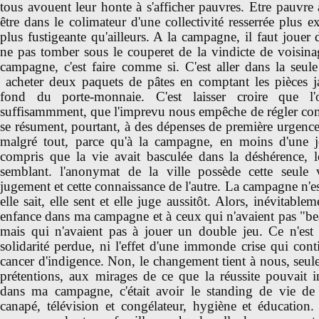
tous avouent leur honte à s'afficher pauvres. Etre pauvre 
être dans le colimateur d'une collectivité resserrée plus ex
plus fustigeante qu'ailleurs. A la campagne, il faut jouer
ne pas tomber sous le couperet de la vindicte de voisina
campagne, c'est faire comme si. C'est aller dans la seule
acheter deux paquets de pâtes en comptant les pièces j
fond du porte-monnaie. C'est laisser croire que l
suffisammment, que l'imprevu nous empêche de régler comp
se résument, pourtant, à des dépenses de première urgence
malgré tout, parce qu'à la campagne, en moins d'une j
compris que la vie avait basculée dans la déshérence, le
semblant. l'anonymat de la ville possède cette seule 
jugement et cette connaissance de l'autre. La campagne n'e
elle sait, elle sent et elle juge aussitôt. Alors, inévitabl
enfance dans ma campagne et à ceux qui n'avaient pas "
mais qui n'avaient pas à jouer un double jeu. Ce n'est
solidarité perdue, ni l'effet d'une immonde crise qui con
cancer d'indigence. Non, le changement tient à nous, seu
prétentions, aux mirages de ce que la réussite pouvait in
dans ma campagne, c'était avoir le standing de vie de 
canapé, télévision et congélateur, hygiène et éducation. 