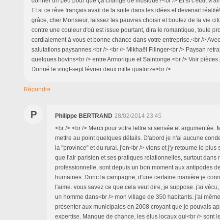
donner un peu pour que ça change de musique?<br /> Et si c'était vrai! Et
Et si ce rêve français avait de la suite dans les idées et devenait réalité! 
grâce, cher Monsieur, laissez les pauvres choisir et boutez de la vie cit
contre une couleur d'où est issue pourtant, dira le romantique, toute pr
cordialement à vous et bonne chance dans votre entreprise.<br /> Ave
salutations paysannes.<br /> <br /> Mikhaël Filinger<br /> Paysan retra
quelques bovins<br /> entre Armorique et Saintonge.<br /> Voir pièces j
Donné le vingt-sept février deux mille quatorze<br />
Répondre
P
Philippe BERTRAND
28/02/2014 23:45
<br /> <br /> Merci pour votre lettre si sensée et argumentée. 
mettre au point quelques détails. D'abord je n'ai aucune con
la "province" et du rural. j'en<br /> viens et j'y retourne le plu
que l'air parisien et ses pratiques relationnelles, surtout dans
professionnelle, sont depuis un bon moment aux antipodes de
humaines. Donc la campagne, d'une certaine manière je conna
l'aime. vous savez ce que cela veut dire, je suppose. j'ai vécu,
un homme dans<br /> mon village de 350 habitants. j'ai même
présenter aux municipales en 2008 croyant que je pouvais 
expertise. Manque de chance, les élus locaux qui<br /> sont l