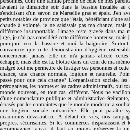
personnes, dont une famille proche de celle de mes parents
lavaient le dimanche soir dans la bassine installée au c
s'enduisant d'un savon de Marseille gras et épais. J'en ava
petits notables de province que j'étais, bénéficiant d'une sa
chaude à volonté. je ne saisissais pas ma chance, mais 
différence insupportable. l'image reste gravée dans ma m
jugé, je n'ai pas considéré cette différence honteuse, mais
pourquoi eux la bassine et moi la baignoire. Surtout
convaincre que cette démonstration d'hygiène ostensib
concernerait jamais. Elle ne m'a jamais affecté certes 
échappé, mais elle est là, blottie dans un coin de ma mémo
malgré tout me permettre de fustiger ces personnes et cette f
chance, une chance normale, logique et naturelle. Point.
passé pour que cela change? L'organisation sociale, les 
prérogatives, les normes et les cadres administratifs, oui t
monde nouveau, en tout cas, différent. Nous ne vacillon
d'une nomenclature publique et administrative éreintant
écrasés par les contraintes que le monde moderne a souha
une hygiène sociale outrancière. Elle peut paraître s
néanmoins dévastratrice. A défaut de vies, nos campag
propres, sécurisantes. Si les commerces disparaissent et l
accompagnent aussi, il faut au moins préserver la qui