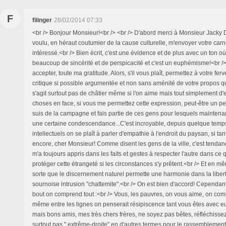
F
filinger
28/02/2014 07:33
<br /> Bonjour Monsieur!<br /> <br /> D'abord merci à Monsieur Jacky D
voulu, en héraut coutumier de la cause culturelle, m'envoyer votre car
intéressé.<br /> Bien écrit, c'est une évidence et de plus avec un ton où
beaucoup de sincérité et de perspicacité et c'est un euphémisme!<br />
accepter, toute ma gratitude. Alors, s'il vous plaît, permettez à votre fer
critique si possible argumentée et non sans aménité de votre propos qui<
s'agit surtout pas de châtier même si l'on aime mais tout simplement d'
choses en face, si vous me permettez cette expression, peut-être un peu
suis de la campagne et fais partie de ces gens pour lesquels maintenan
une certaine condescendance...C'est incroyable, depuis quelque temps
intellectuels on se plaît à parler d'empathie à l'endroit du paysan, si tant
encore, cher Monsieur! Comme disent les gens de la ville, c'est tenda
m'a toujours appris dans les faits et gestes à respecter l'autre dans ce qu
protéger cette étrangeté si les circonstances s'y prêtent.<br /> Et en m
sorte que le discernement naturel permette une harmonie dans la libe
sournoise intrusion "chattemite".<br /> On est bien d'accord! Cependant
bout on comprend tout :<br /> Vous, les pauvres, on vous aime, on comp
même entre les lignes on penserait résipiscence tant vous êtes avec eu
mais bons amis, mes très chers frères, ne soyez pas bêtes, réfléchisse
surtout pas " extrême-droite" en d'autres termes pour le rassemblemen