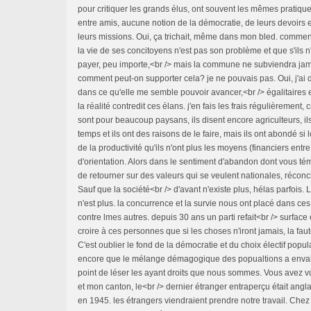
pour critiquer les grands élus, ont souvent les mêmes pratiqu
entre amis, aucune notion de la démocratie, de leurs devoirs 
leurs missions. Oui, ça trichait, même dans mon bled. comment
la vie de ses concitoyens n'est pas son problème et que s'ils 
payer, peu importe,<br /> mais la commune ne subviendra jam
comment peut-on supporter cela? je ne pouvais pas. Oui, j'ai
dans ce qu'elle me semble pouvoir avancer,<br /> égalitaires et 
la réalité contredit ces élans. j'en fais les frais régulièrement
sont pour beaucoup paysans, ils disent encore agriculteurs, ils<
temps et ils ont des raisons de le faire, mais ils ont abondé si
de la productivité qu'ils n'ont plus les moyens (financiers entr
d'orientation. Alors dans le sentiment d'abandon dont vous tém
de retourner sur des valeurs qui se veulent nationales, réconc
Sauf que la société<br /> d'avant n'existe plus, hélas parfois. 
n'est plus. la concurrence et la survie nous ont placé dans c
contre lmes autres. depuis 30 ans un parti refait<br /> surface
croire à ces personnes que si les choses n'iront jamais, la faut
C'est oublier le fond de la démocratie et du choix électif popula
encore que le mélange démagogique des popualtions a envaho
point de léser les ayant droits que nous sommes. Vous avez v
et mon canton, le<br /> dernier étranger entraperçu était angla
en 1945. les étrangers viendraient prendre notre travail. Chez m