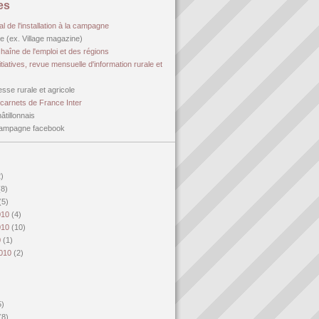
es
al de l'installation à la campagne
age (ex. Village magazine)
haîne de l'emploi et des régions
itiatives, revue mensuelle d'information rurale et
sse rurale et agricole
carnets de France Inter
âtillonnais
campagne facebook
2)
(8)
(5)
010
(4)
010
(10)
0
(1)
2010
(2)
)
5)
(8)