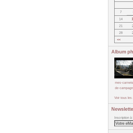
7
14
21
28
<<
Album ph
mes-carnets
de-campagn
Voir tous le
Newslette
Inscription à