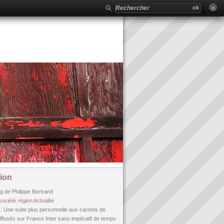
ion
og de Philippe Bertrand
société
région
Actualité
n
: Une suite plus personnelle aux carnets de
fusés sur France Inter sans impératif de temps