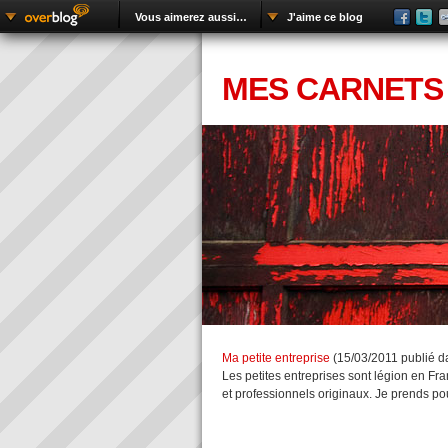
Vous aimerez aussi…
J'aime ce blog
MES CARNETS
Ma petite entreprise
(
15/03/2011
publié d
Les petites entreprises sont légion en Fr
et professionnels originaux. Je prends po