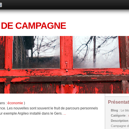
 DE CAMPAGNE
Présentat
ans :
économie
)
ance. Les nouvelles sont souvent le fruit de parcours personnels
Blog
: Le bl
ur exemple Argileo installé dans le Gers.
...
Catégorie
:
Descriptio
Campagne dif