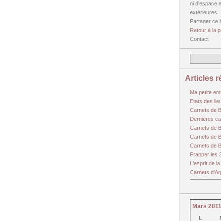
ni d'espace 
extérieures
Partager ce 
Retour à la p
Contact
Articles 
Ma petite ent
Etats des li
Carnets de 
Dernières can
Carnets de 
Carnets de 
Carnets de 
Frapper les 
L'esprit de l
Carnets d'Aqu
Mars 201
L