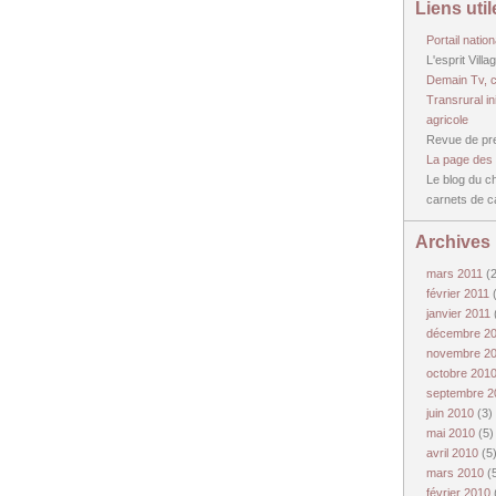
Liens util
Portail nation
L'esprit Vill
Demain Tv, c
Transrural in
agricole
Revue de pre
La page des 
Le blog du ch
carnets de 
Archives
mars 2011
(
février 2011
janvier 2011
décembre 2
novembre 2
octobre 201
septembre 
juin 2010
(3)
mai 2010
(5)
avril 2010
(5
mars 2010
(
février 2010