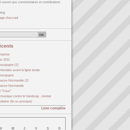
et ouvert aux commentaires et contributions
blog
age d'accueil
récents
reprise
eux 2011
Bourgogne (2)
tonales avant la ligne droite
Bourgogne
Basse-Normandie (2)
Basse-Normandie
3 "Couz"
a musique contre le handicap...mental
itaine (fin ou presque)
Liste complète
1
M
M
J
V
S
D