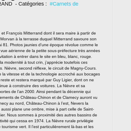
TRAND
- Catégories :
#Carnets de
et François Mitterrand dont il sera maire à partir de
ux Morvan à la terrasse duquel Mitterrand savoure son
mai 81. Photos jaunies d’une époque révolue comme le
ne vue aérienne de la petite sous-préfecture très années
tation à entrer dans le site en bleu, blanc, rouge.
a modernité à tout crin, j’apprécie toutefois ces
. Nièvre, second réflexe, le circuit de Magny-Cours.
de la vitesse et de la technologie accroché aux bocages
 reste et restera marqué par Guy Ligier, dont on ne
tinue à construire des voitures. La Nièvre et sa
ortes de l’an 2000. Ainsi pendant la décennie qui
ssements de Château-Chinon et de Clamecy auront vu
mecy au nord, Château-Chinon à l’est, Nevers la
à aussi plane une ombre, mise à part celle de Saint-
inier. Nous sommes à proximité des autres bassins de
vité qui cessa en 1974. La Nièvre rurale privilégie
urisme vert. Il l’est particulièrement là-bas et les