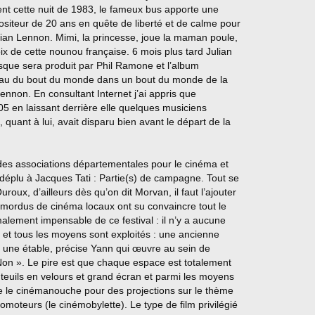
nt cette nuit de 1983, le fameux bus apporte une
ositeur de 20 ans en quête de liberté et de calme pour
ulian Lennon. Mimi, la princesse, joue la maman poule,
oix de cette nounou française. 6 mois plus tard Julian
isque sera produit par Phil Ramone et l’album
eau du bout du monde dans un bout du monde de la
Lennon. En consultant Internet j’ai appris que
5 en laissant derrière elle quelques musiciens
, quant à lui, avait disparu bien avant le départ de la
êt des associations départementales pour le cinéma et
as déplu à Jacques Tati : Partie(s) de campagne. Tout se
roux, d’ailleurs dès qu’on dit Morvan, il faut l’ajouter
mordus de cinéma locaux ont su convaincre tout le
rmalement impensable de ce festival : il n’y a aucune
x et tous les moyens sont exploités : une ancienne
 une étable, précise Yann qui œuvre au sein de
 Non ». Le pire est que chaque espace est totalement
uteuils en velours et grand écran et parmi les moyens
ée le cinémanouche pour des projections sur le thème
lomoteurs (le cinémobylette). Le type de film privilégié