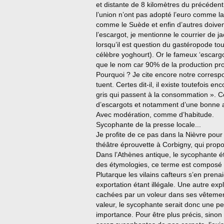
et distante de 8 kilomètres du précéden
l’union n’ont pas adopté l’euro comme l
comme le Suède et enfin d’autres doivent 
l’escargot, je mentionne le courrier de 
lorsqu’il est question du gastéropode t
célèbre yoghourt). Or le fameux ‘escar
que le nom car 90% de la production pro
Pourquoi ? Je cite encore notre corresp
tuent. Certes dit-il, il existe toutefois 
gris qui passent à la consommation ». Ce
d’escargots et notamment d’une bonne as
Avec modération, comme d’habitude.
Sycophante de la presse locale...
Je profite de ce pas dans la Nièvre pou
théâtre éprouvette à Corbigny, qui prop
Dans l’Athènes antique, le sycophante éta
des étymologies, ce terme est composé de
Plutarque les vilains cafteurs s’en prena
exportation étant illégale. Une autre expl
cachées par un voleur dans ses vêtemen
valeur, le sycophante serait donc une pe
importance. Pour être plus précis, sino