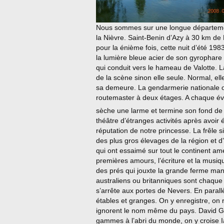
Nous sommes sur une longue département
la Nièvre. Saint-Benin d’Azy à 30 km de
pour la énième fois, cette nuit d’été 19
la lumière bleue acier de son gyrophare 
qui conduit vers le hameau de Valotte. L
de la scène sinon elle seule. Normal, el
sa demeure. La gendarmerie nationale o
routemaster à deux étages. A chaque év
sèche une larme et termine son fond d
théâtre d’étranges activités après avoir é
réputation de notre princesse. La frêle si
des plus gros élevages de la région et d
qui ont essaimé sur tout le continent am
premières amours, l’écriture et la musiq
des prés qui jouxte la grande ferme mano
australiens ou britanniques sont chaque 
s’arrête aux portes de Nevers. En paral
étables et granges. On y enregistre, on 
ignorent le nom même du pays. David Gilm
gammes à l’abri du monde, on y croise 