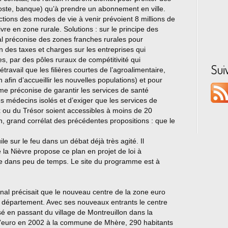
poste, banque) qu’à prendre un abonnement en ville.
tions des modes de vie à venir prévoient 8 millions de
re en zone rurale. Solutions : sur le principe des
al préconise des zones franches rurales pour
n des taxes et charges sur les entreprises qui
ires, par des pôles ruraux de compétitivité qui
Sui
travail que les filières courtes de l’agroalimentaire,
 afin d’accueillir les nouvelles populations) et pour
me préconise de garantir les services de santé
es médecins isolés et d’exiger que les services de
ux ou du Trésor soient accessibles à moins de 20
, grand corrélat des précédentes propositions : que le
e sur le feu dans un débat déjà très agité. Il
la Nièvre propose ce plan en projet de loi à
 une dans peu de temps. Le site du programme est à
nal précisait que le nouveau centre de la zone euro
 département. Avec ses nouveaux entrants le centre
sé en passant du village de Montreuillon dans la
 l’euro en 2002 à la commune de Mhère, 290 habitants