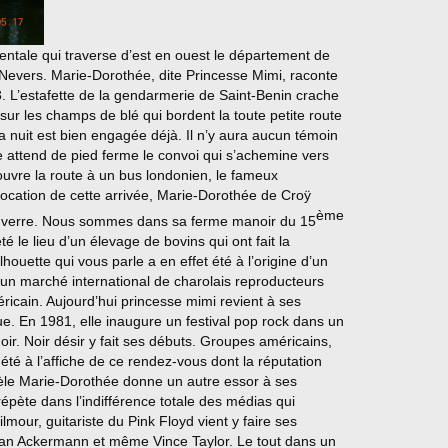
ale qui traverse d’est en ouest le département de
 Nevers. Marie-Dorothée, dite Princesse Mimi, raconte
83. L’estafette de la gendarmerie de Saint-Benin crache
sur les champs de blé qui bordent la toute petite route
a nuit est bien engagée déjà. Il n’y aura aucun témoin
le attend de pied ferme le convoi qui s’achemine vers
uvre la route à un bus londonien, le fameux
ocation de cette arrivée, Marie-Dorothée de Croÿ
ème
e verre. Nous sommes dans sa ferme manoir du 15
té le lieu d’un élevage de bovins qui ont fait la
lhouette qui vous parle a en effet été à l’origine d’un
’un marché international de charolais reproducteurs
éricain. Aujourd’hui princesse mimi revient à ses
ue. En 1981, elle inaugure un festival pop rock dans un
ir. Noir désir y fait ses débuts. Groupes américains,
été à l’affiche de ce rendez-vous dont la réputation
lèle Marie-Dorothée donne un autre essor à ses
répète dans l’indifférence totale des médias qui
our, guitariste du Pink Floyd vient y faire ses
Ian Ackermann et même Vince Taylor. Le tout dans un