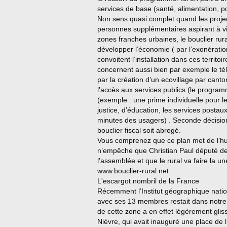
services de base (santé, alimentation, 
Non sens quasi complet quand les projec
personnes supplémentaires aspirant à viv
zones franches urbaines, le bouclier rur
développer l’économie ( par l’exonératio
convoitent l’installation dans ces territo
concernent aussi bien par exemple le télé
par la création d’un ecovillage par canton
l’accès aux services publics (le program
(exemple : une prime individuelle pour l
justice, d’éducation, les services posta
minutes des usagers) . Seconde décision
bouclier fiscal soit abrogé.
Vous comprenez que ce plan met de l’huil
n’empêche que Christian Paul député de 
l’assemblée et que le rural va faire la
www.bouclier-rural.net.
L'escargot nombril de la France
Récemment l’Institut géographique natio
avec ses 13 membres restait dans notre
de cette zone a en effet légèrement glis
Nièvre, qui avait inauguré une place de