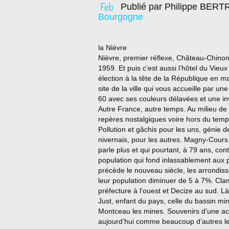
Feb
Publié par Philippe BER
Bourgogne
la Nièvre
Nièvre, premier réflexe, Château-Chinon 
1959. Et puis c’est aussi l’hôtel du Vie
élection à la tête de la République en 
site de la ville qui vous accueille par u
60 avec ses couleurs délavées et une invi
Autre France, autre temps. Au milieu de l
repères nostalgiques voire hors du temps
Pollution et gâchis pour les uns, génie 
nivernais, pour les autres. Magny-Cours
parle plus et qui pourtant, à 79 ans, con
population qui fond inlassablement aux p
précède le nouveau siècle, les arrondi
leur population diminuer de 5 à 7%. Cla
préfecture à l’ouest et Decize au sud. L
Just, enfant du pays, celle du bassin m
Montceau les mines. Souvenirs d’une acti
aujourd’hui comme beaucoup d’autres le to