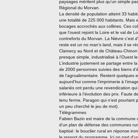
paysages méritent plus qu’un simple pas
Régional du Morvan.
La densité de population atteint 33 habita
une totalité de 225 000 habitants. Mais
bocages accrochés aux collines. Ces col
que l’ouest rejoint la Loire et le val de L
contreforts du Morvan. La Nièvre c’est d
reste est un no man’s land, mais il se 
Clamecy au Nord et de Château-Chinon à
presque simple, industrialisé à l’Ouest le 
L’industrie justement se partage entre l
de 2000 personnes suivies des biens d’
de l’agroalimentaire. Restent quelques e
aujourd’hui comme l’imprimerie à l’imag
salariés ont perdu une revendication qui
inférieure à l’évolution des prix. Faute 
tenu ferme, Paragon qui n’est pourtant 
un peu cherché le jeu de mot).
Télégrammes
Fabien Bazin est maire de la commune de 
d’un plan de défense des communes rurale
baptisé: le bouclier rural en réponse iron
le ressort du programme. Ici on part d’un