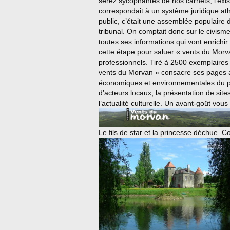
serez sycophantes de nos carnets, l’exi
correspondait à un système juridique athé
public, c’était une assemblée populaire de
tribunal. On comptait donc sur le civis
toutes ses informations qui vont enrichi
cette étape pour saluer « vents du Morv
professionnels. Tiré à 2500 exemplaires
vents du Morvan » consacre ses pages a
économiques et environnementales du pa
d’acteurs locaux, la présentation de sit
l’actualité culturelle. Un avant-goût vous
Le fils de star et la princesse déchue. C