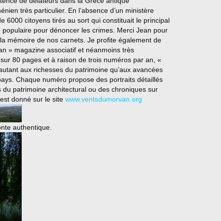
stence de délateurs dans la Grèce antique
nien très particulier. En l’absence d’un ministère
 6000 citoyens tirés au sort qui constituait le principal
me populaire pour dénoncer les crimes. Merci Jean pour
r la mémoire de nos carnets. Je profite également de
an » magazine associatif et néanmoins très
 sur 80 pages et à raison de trois numéros par an, «
utant aux richesses du patrimoine qu’aux avancées
ys. Chaque numéro propose des portraits détaillés
es du patrimoine architectural ou des chroniques sur
 est donné sur le site
www.ventsdumorvan.org
onte authentique.