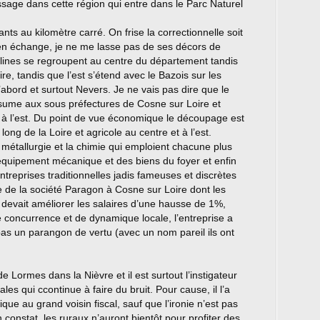
sage dans cette région qui entre dans le Parc Naturel
nts au kilomètre carré. On frise la correctionnelle soit
 en échange, je ne me lasse pas de ses décors de
lines se regroupent au centre du département tandis
oire, tandis que l’est s’étend avec le Bazois sur les
’abord et surtout Nevers. Je ne vais pas dire que le
résume aux sous préfectures de Cosne sur Loire et
 l’est. Du point de vue économique le découpage est
long de la Loire et agricole au centre et à l’est.
a métallurgie et la chimie qui emploient chacune plus
équipement mécanique et des biens du foyer et enfin
ntreprises traditionnelles jadis fameuses et discrètes
e de la société Paragon à Cosne sur Loire dont les
 devait améliorer les salaires d’une hausse de 1%,
de concurrence et de dynamique locale, l’entreprise a
pas un parangon de vertu (avec un nom pareil ils ont
Lormes dans la Nièvre et il est surtout l’instigateur
s qui ccontinue à faire du bruit. Pour cause, il l’a
ique au grand voisin fiscal, sauf que l’ironie n’est pas
 constat, les ruraux n’auront bientôt pour profiter des