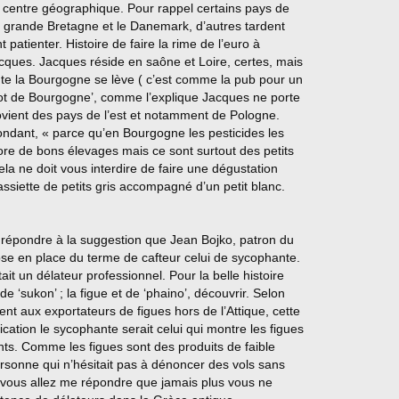
t centre géographique. Pour rappel certains pays de
a grande Bretagne et le Danemark, d’autres tardent
patienter. Histoire de faire la rime de l’euro à
jacques. Jacques réside en saône et Loire, certes, mais
oute la Bourgogne se lève ( c’est comme la pub pour un
got de Bourgogne’, comme l’explique Jacques ne porte
vient des pays de l’est et notamment de Pologne.
ondant, « parce qu’en Bourgogne les pesticides les
encore de bons élevages mais ce sont surtout des petits
la ne doit vous interdire de faire une dégustation
siette de petits gris accompagné d’un petit blanc.
r répondre à la suggestion que Jean Bojko, patron du
ose en place du terme de cafteur celui de sycophante.
it un délateur professionnel. Pour la belle histoire
 ‘sukon’ ; la figue et de ‘phaino’, découvrir. Selon
ient aux exportateurs de figues hors de l’Attique, cette
ication le sycophante serait celui qui montre les figues
ts. Comme les figues sont des produits de faible
rsonne qui n’hésitait pas à dénoncer des vols sans
n vous allez me répondre que jamais plus vous ne