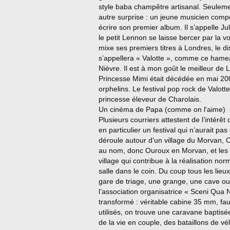
style baba champêtre artisanal. Seuleme
autre surprise : un jeune musicien comp
écrire son premier album. Il s’appelle J
le petit Lennon se laisse bercer par la v
mixe ses premiers titres à Londres, le d
s’appellera « Valotte », comme ce ham
Nièvre. Il est à mon goût le meilleur de 
Princesse Mimi était décédée en mai 200
orphelins. Le festival pop rock de Valotte
princesse éleveur de Charolais.
Un cinéma de Papa (comme on l'aime)
Plusieurs courriers attestent de l’intér
en particulier un festival qui n’aurait p
déroule autour d’un village du Morvan, Ou
au nom, donc Ouroux en Morvan, et les 
village qui contribue à la réalisation no
salle dans le coin. Du coup tous les lieu
gare de triage, une grange, une cave ou
l’association organisatrice « Sceni Qua
transformé : véritable cabine 35 mm, fa
utilisés, on trouve une caravane baptis
de la vie en couple, des bataillons de vé