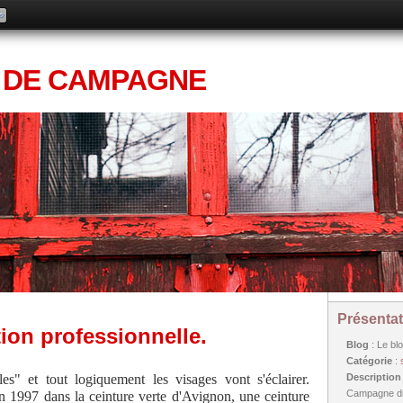
 DE CAMPAGNE
Présentat
tion professionnelle.
Blog
: Le bl
Catégorie
:
s" et tout logiquement les visages vont s'éclairer.
Descriptio
Campagne dif
en 1997 dans la ceinture verte d'Avignon, une ceinture