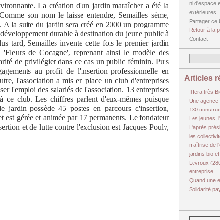
ni d'espace 
vironnante. La création d'un jardin maraîcher a été la
extérieures
. Comme son nom le laisse entendre, Semailles sème,
Partager ce 
es. A la suite du jardin sera créé en 2000 un programme
Retour à la p
 développement durable à destination du jeune public à
Contact
s tard, Semailles invente cette fois le premier jardin
e 'Fleurs de Cocagne', reprenant ainsi le modèle des
rité de privilégier dans ce cas un public féminin. Puis
agements au profit de l'insertion professionnelle en
Articles 
tre, l'association a mis en place un club d'entreprises
ser l'emploi des salariés de l'association. 13 entreprises
Il fera très B
à ce club. Les chiffres parlent d'eux-mêmes puisque
Une agence L
de jardin possède 45 postes en parcours d'insertion,
130 construc
et est gérée et animée par 17 permanents. Le fondateur
Les jeunes, l
sertion et de lutte contre l'exclusion est Jacques Pouly,
L'après prési
les collecti
maîtrise de l
jardins bio et
Levroux (280
entreprise
Quand une en
Solidarité p