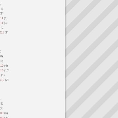
5)
(4)
(9)
011
(1)
011
(3)
1
(2)
2011
(9)
4)
(8)
(5)
010
(4)
010
(10)
0
(1)
2010
(2)
)
5)
(8)
(9)
009
(6)
009
(21)