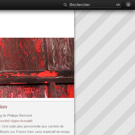
ion
og de Philippe Bertrand
société
région
Actualité
n
: Une suite plus personnelle aux carnets de
fusés sur France Inter sans impératif de temps