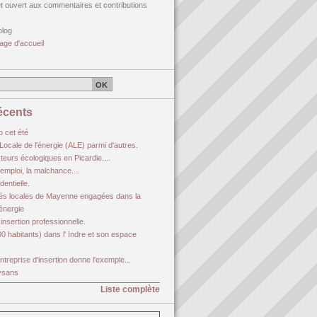
et ouvert aux commentaires et contributions
blog
age d'accueil
récents
io cet été
ocale de l'énergie (ALE) parmi d'autres.
teurs écologiques en Picardie....
'emploi, la malchance....
dentielle.
vités locales de Mayenne engagées dans la
'énergie
 insertion professionnelle.
0 habitants) dans l' Indre et son espace
treprise d'insertion donne l'exemple...
aysans
Liste complète