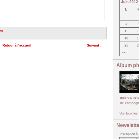
Juin 2012
L
4
ion
11
1
18
1
Retour à l'accueil
Suivant :
25
2
les collectivités locales de Mayenne...
<<
Album ph
mes-carnets
de-campagn
Voir tous le
Newslette
Inscription à