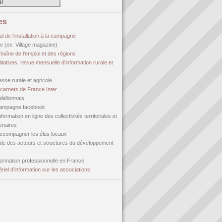
es
al de l'installation à la campagne
age (ex. Village magazine)
haîne de l'emploi et des régions
itiatives, revue mensuelle d'information rurale et
sse rurale et agricole
carnets de France Inter
âtillonnais
campagne facebook
formation en ligne des collectivités territoriales et
tenaires
accompagner les élus locaux
ale des acteurs et structures du développement
 formation professionnelle en France
tériel d'information sur les associations
)