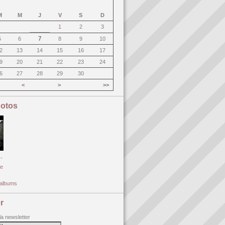
M
M
J
V
S
D
1
2
3
7
5
6
8
9
10
2
13
14
15
16
17
9
20
21
22
23
24
6
27
28
29
30
<
>
>>
otos
-
e
s albums
r
 la newsletter