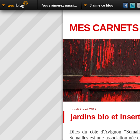
Vous aimerez aussi…
J'aime ce blog
MES CARNETS
Lundi 9 avril 2012
jardins bio et inser
Dites du côté d'Avignon "Semaille
Semailles est une association née 