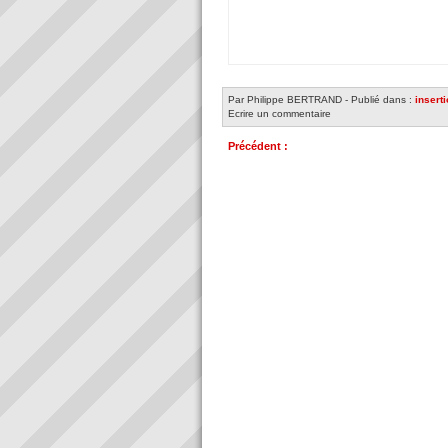
Par Philippe BERTRAND
-
Publié dans :
insert
Ecrire un commentaire
Précédent :
Levroux (2800 habitants) dans l'...