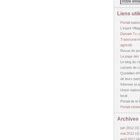
Liens util
Portail nation
L'esprit Vill
Demain Tv, c
Transrural in
agricole
Revue de pre
La page des 
Le blog du ch
carnets de 
Quotidien d'in
de leurs par
Informer et 
Union nation
local
Portail de la
Portail minis
Archives
juin 2012
(3)
mai 2012
(2)
avril 2012
(4