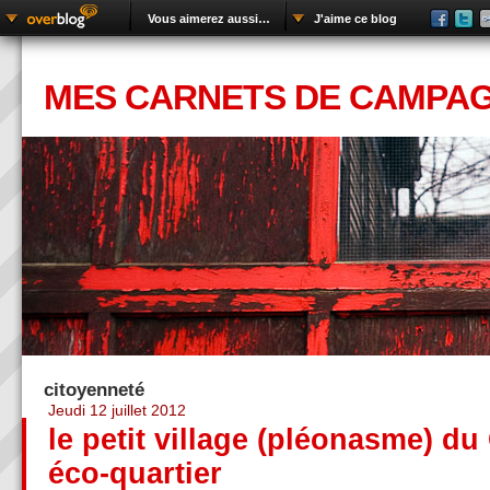
Vous aimerez aussi…
J'aime ce blog
MES CARNETS DE CAMPA
citoyenneté
Jeudi 12 juillet 2012
le petit village (pléonasme) du
éco-quartier