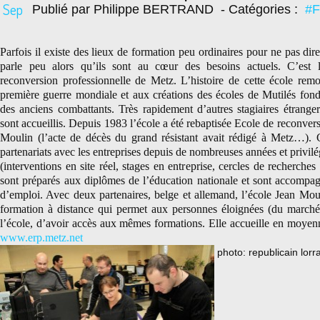
Sep
Publié par Philippe BERTRAND
- Catégories :
#F
Parfois il existe des lieux de formation peu ordinaires pour ne pas dir
parle peu alors qu’ils sont au cœur des besoins actuels. C’est 
reconversion professionnelle de Metz. L’histoire de cette école rem
première guerre mondiale et aux créations des écoles de Mutilés fondé
des anciens combattants. Très rapidement d’autres stagiaires étrang
sont accueillis. Depuis 1983 l’école a été rebaptisée Ecole de reconver
Moulin (l’acte de décès du grand résistant avait rédigé à Metz…). C
partenariats avec les entreprises depuis de nombreuses années et privilég
(interventions en site réel, stages en entreprise, cercles de recherches
sont préparés aux diplômes de l’éducation nationale et sont accompa
d’emploi. Avec deux partenaires, belge et allemand, l’école Jean Mou
formation à distance qui permet aux personnes éloignées (du marc
l’école, d’avoir accès aux mêmes formations. Elle accueille en moyenn
www.erp.metz.net
photo: republicain lorra