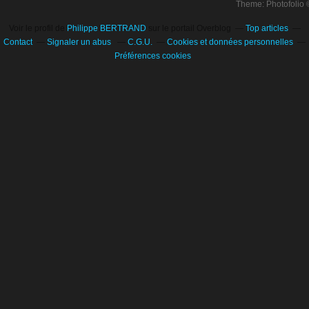
Theme: Photofolio
Voir le profil de
Philippe BERTRAND
sur le portail Overblog
Top articles
Contact
Signaler un abus
C.G.U.
Cookies et données personnelles
Préférences cookies