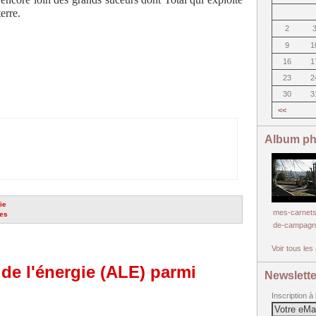
erre.
2
9
1
16
1
23
2
30
3
<<
Album ph
ie
mes-carnets
res
de-campagn
Voir tous le
de l'énergie (ALE) parmi
Newslette
Inscription à