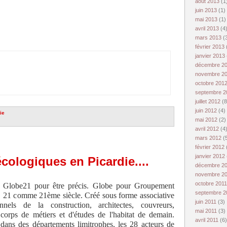
août 2013
(1
juin 2013
(1)
mai 2013
(1)
avril 2013
(4
mars 2013
(
février 2013
janvier 2013
décembre 2
novembre 2
octobre 201
septembre 
juillet 2012
(8
juin 2012
(4)
ie
mai 2012
(2)
avril 2012
(4
mars 2012
(
février 2012
janvier 2012
cologiques en Picardie....
décembre 2
novembre 2
octobre 201
Globe21 pour être précis. Globe pour Groupement
septembre 
. 21 comme 21ème siècle. Créé sous forme associative
juin 2011
(3)
nels de la construction, architectes, couvreurs,
mai 2011
(3)
s corps de métiers et d'études de l'habitat de demain.
avril 2011
(6)
t dans des départements limitrophes, les 28 acteurs de