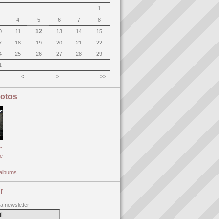
1
3
4
5
6
7
8
12
0
11
13
14
15
7
18
19
20
21
22
4
25
26
27
28
29
1
<
>
>>
otos
-
e
s albums
r
 la newsletter