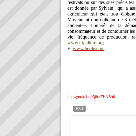
festivals ou sur des sites précis le
est donnée par Sylvain
qui a assi
agriculteur qui était trop éloig
Moyennant une éolienne de 3 mètr
alimentée. L’intérêt de la dém
consommateur et de contourner les 
vie, fréquence de production, r
www.tripalium.org
Et
www.tieole.com
http://youtu.be/tQ8nrEHNSh8
Plus