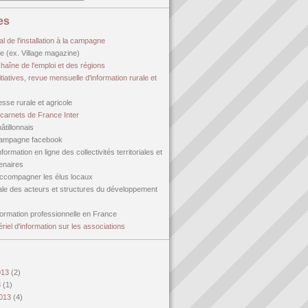
es
al de l'installation à la campagne
age (ex. Village magazine)
haîne de l'emploi et des régions
itiatives, revue mensuelle d'information rurale et
sse rurale et agricole
carnets de France Inter
âtillonnais
campagne facebook
formation en ligne des collectivités territoriales et
tenaires
accompagner les élus locaux
ale des acteurs et structures du développement
 formation professionnelle en France
tériel d'information sur les associations
013
(2)
3
(1)
2013
(4)