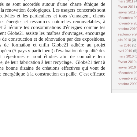
mars 2011
(
iés se sont accordés autour d'une charte éthique de
février 2011
e la rénovation écologiques. Les usagers concernés sont
janvier 2011
ctivités et les particuliers et tous s'engagent, clients
décembre 2
es énergies et ressources naturelles renouvelables, à
novembre 2
 et à réduire les consommations d'énergies comme les
octobre 201
ment Globe21 assiste les maîtres d'ouvrages, encourage
septembre 
 de construction et de rénovation par des expositions,
juin 2010
(3)
es de formation et enfin Globe21 adhère au projet
mai 2010
(5)
en (5 pays y participent) d'évaluation de qualité des
avril 2010
(5
 répertoriés et sont étudiés afin de connaître leur
mars 2010
(
, de leur fabrication à leur recyclage. Globe21 tient à
février 2010
une bonne dizaine de créations effectives qui vont de
janvier 2010
décembre 2
énergétique à la construction en paille. C'est efficace
novembre 2
octobre 200