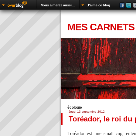
Vous aimerez aussi…
J'aime ce blog
MES CARNETS
écologie
Jeudi 13 septembre 2012
Toréador, le roi du 
Toréador est une small cap, entend