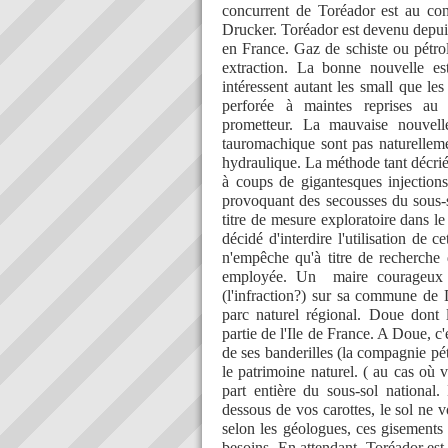
concurrent de Toréador est au co
Drucker. Toréador est devenu depui
en France. Gaz de schiste ou pétrol
extraction. La bonne nouvelle e
intéressent autant les small que le
perforée à maintes reprises au
prometteur. La mauvaise nouvell
tauromachique sont pas naturelleme
hydraulique. La méthode tant décriée
à coups de gigantesques injections
provoquant des secousses du sous-s
titre de mesure exploratoire dans l
décidé d'interdire l'utilisation de c
n'empêche qu'à titre de recherche 
employée. Un maire courageux co
(l'infraction?) sur sa commune de
parc naturel régional. Doue dont 
partie de l'Ile de France. A Doue, c'
de ses banderilles (la compagnie pét
le patrimoine naturel. ( au cas où v
part entière du sous-sol national.
dessous de vos carottes, le sol ne v
selon les géologues, ces gisements
besoins. En attendant, Toréador est