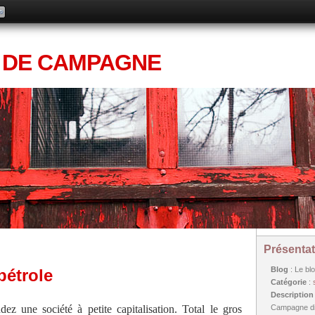
 DE CAMPAGNE
Présentat
Blog
: Le bl
pétrole
Catégorie
:
Descriptio
ez une société à petite capitalisation. Total le gros
Campagne dif