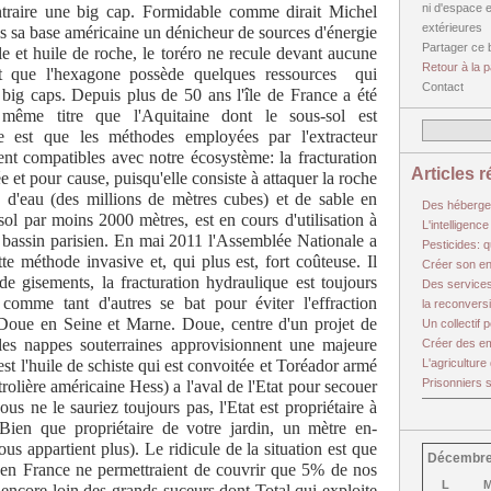
ni d'espace 
ntraire une big cap. Formidable comme dirait Michel
extérieures
s sa base américaine un dénicheur de sources d'énergie
Partager ce 
e et huile de roche, le toréro ne recule devant aucune
Retour à la p
st que l'hexagone possède quelques ressources qui
Contact
s big caps. Depuis plus de 50 ans l'île de France a été
 même titre que l'Aquitaine dont le sous-sol est
e est que les méthodes employées par l'extracteur
nt compatibles avec notre écosystème: la fracturation
Articles 
 et pour cause, puisqu'elle consiste à attaquer la roche
 d'eau (des millions de mètres cubes) et de sable en
Des hébergem
ol par moins 2000 mètres, est en cours d'utilisation à
L'intelligen
e bassin parisien. En mai 2011 l'Assemblée Nationale a
Pesticides: 
ette méthode invasive et, qui plus est, fort coûteuse. Il
Créer son ent
de gisements, la fracturation hydraulique est toujours
Des services
mme tant d'autres se bat pour éviter l'effraction
la reconversi
 Doue en Seine et Marne. Doue, centre d'un projet de
Un collectif 
les nappes souterraines approvisionnent une majeure
Créer des emp
est l'huile de schiste qui est convoitée et Toréador armé
L'agricultur
Prisonniers s
rolière américaine Hess) a l'aval de l'Etat pour secouer
ous ne le sauriez toujours pas, l'Etat est propriétaire à
 Bien que propriétaire de votre jardin, un mètre en-
ous appartient plus). Le ridicule de la situation est que
Décembre
 en France ne permettraient de couvrir que 5% de nos
L
 encore loin des grands suceurs dont Total qui exploite