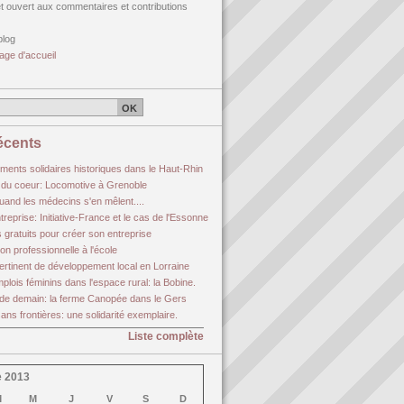
et ouvert aux commentaires et contributions
blog
age d'accueil
récents
ents solidaires historiques dans le Haut-Rhin
ce du coeur: Locomotive à Grenoble
quand les médecins s'en mêlent....
reprise: Initiative-France et le cas de l'Essonne
 gratuits pour créer son entreprise
on professionnelle à l'école
pertinent de développement local en Lorraine
lois féminins dans l'espace rural: la Bobine.
e de demain: la ferme Canopée dans le Gers
ans frontières: une solidarité exemplaire.
Liste complète
 2013
M
M
J
V
S
D