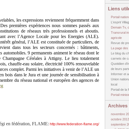
Liens util
Portail nation
velables, les expressions reviennent fréquemment dans
L'esprit Vill
. Des premières expériences nous sommes passés aux
Demain Tv, c
nstitutions de réseaux très professionnels et aboutis.
Transrural in
ant avec l’Agence Locale pour les Energies (ALE).
agricole
térêt général, l’ALE est constituée de particuliers, de
Revue de pre
tervient dans tous les secteurs concernés : bâtiments,
La page des 
cs automobiles. 9 permanents animent le réseau dont le
Le blog du ch
de Champagne Céréales à Attigny. Le lieu totalement
carnets de 
ois, chauffe-eau solaire, électricité 100% renouvelable
Quotidien d'in
ources complet. Parmi les initiatives à venir de l’ALE un
de leurs par
n bois dans le Jura et une journée de sensibilisation à
Informer et 
Union nation
membre du réseau national et européen des agences de
local
rg
Portail de la
Portail minis
Archives
novembre 2
octobre 201
 régi en fédération, FLAME:
http://www.federation-flame.org/
septembre 