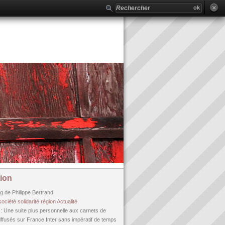
ion
og de Philippe Bertrand
société
solidarité
région
Actualité
n
: Une suite plus personnelle aux carnets de
fusés sur France Inter sans impératif de temps