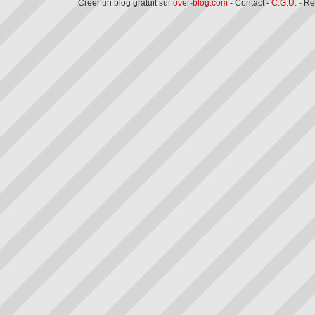
Créer un blog gratuit sur
over-blog.com
- Contact -
C.G.U.
- Ré