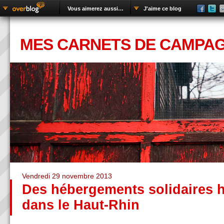
Vous aimerez aussi…
J'aime ce blog
MES CARNETS DE CAMPA
Vendredi 29 novembre 2013
Des hébergements solidaires h
dans le Haut-Rhin