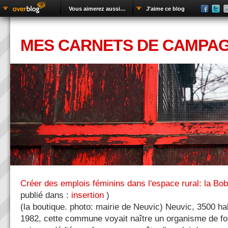
Vous aimerez aussi…
J'aime ce blog
MES CARNETS DE CAMPA
Créer des emplois féminins dans l'espace rural: la Bob
publié dans :
insertion
)
(la boutique. photo: mairie de Neuvic) Neuvic, 3500 h
1982, cette commune voyait naître un organisme de for