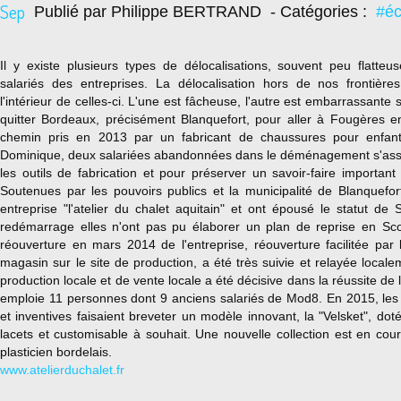
Sep
Publié par Philippe BERTRAND
- Catégories :
#é
Il y existe plusieurs types de délocalisations, souvent peu flatteu
salariés des entreprises. La délocalisation hors de nos frontières
l'intérieur de celles-ci. L'une est fâcheuse, l'autre est embarrassante s
quitter Bordeaux, précisément Blanquefort, pour aller à Fougères en I
chemin pris en 2013 par un fabricant de chaussures pour enfant
Dominique, deux salariées abandonnées dans le déménagement s'ass
les outils de fabrication et pour préserver un savoir-faire important
Soutenues par les pouvoirs publics et la municipalité de Blanquefort
entreprise "l'atelier du chalet aquitain" et ont épousé le statut d
redémarrage elles n'ont pas pu élaborer un plan de reprise en Sc
réouverture en mars 2014 de l'entreprise, réouverture facilitée par
magasin sur le site de production, a été très suivie et relayée locale
production locale et de vente locale a été décisive dans la réussite de l
emploie 11 personnes dont 9 anciens salariés de Mod8. En 2015, le
et inventives faisaient breveter un modèle innovant, la "Velsket", do
lacets et customisable à souhait. Une nouvelle collection est en cou
plasticien bordelais.
www.atelierduchalet.fr