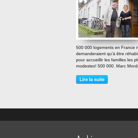
…
500 000 logements en France 
demanderaient qu'à être réhabil
pour accueillir les familles les p
modestes! 500 000. Marc Mord
travaillé pendant 15 ans dans
l'immobilier et son constat
Lire la suite
est...consternant. Les logement
insalubres que leurs...