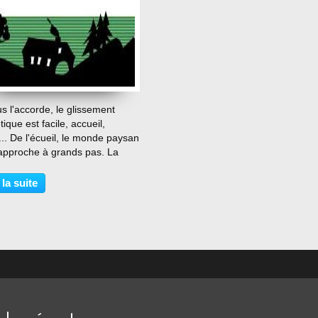
…
s l'accorde, le glissement
ique est facile, accueil,
... De l'écueil, le monde paysan
rapproche à grands pas. La
esse actuelle qui sévit sur la
e est catastrophique. La
 la suite
 immobilière au foncier est
le avec...