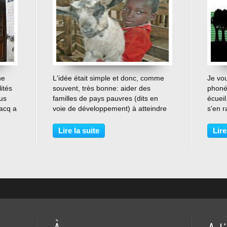
…
ne
L'idée était simple et donc, comme
Je vou
ités
souvent, très bonne: aider des
phonét
lus
familles de pays pauvres (dits en
écueil
acq a
voie de développement) à atteindre
s'en 
l'autonomie économique et
sécher
alimentaire en pratiquant l'élevage.
Franc
Lire la suite
Lire
s
Parole d'un éleveur français, André
course
Decoster, porté par...
abyssa