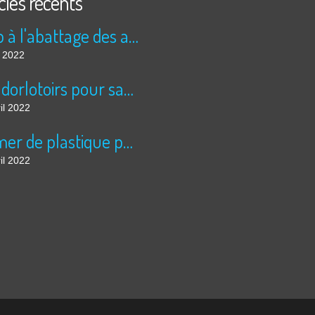
cles récents
Stop à l'abattage des arbres!!!!
n 2022
Des dorlotoirs pour sauver les abeilles sauvages....
il 2022
La mer de plastique pour légumes à échelle inhumaine, à Almeria: 5 fois la superficie de Paris....
il 2022