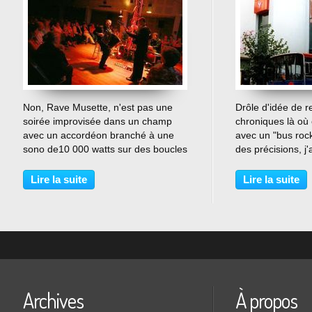
…
Non, Rave Musette, n'est pas une
Drôle d'idée de 
soirée improvisée dans un champ
chroniques là où 
avec un accordéon branché à une
avec un "bus roc
sono de10 000 watts sur des boucles
des précisions, j'
techno. Désolé. Rave Musette est le
longtemps en jac
titre d'un spectacle génial de Pascal
On a tous besoin 
Lire la suite
Lire la suite
Lamige. Pascal est un musicien
de recharger les b
d'Aquitaine touché...
aussi...
Archives
À propos