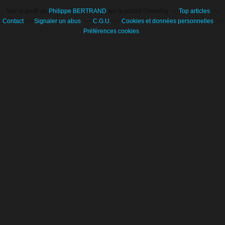
Voir le profil de
Philippe BERTRAND
sur le portail Overblog
Top articles
Contact
Signaler un abus
C.G.U.
Cookies et données personnelles
Préférences cookies