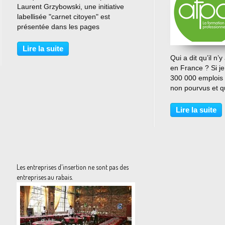
Laurent Grzybowski, une initiative
labellisée "carnet citoyen" est
présentée dans les pages
numériques de l'hebdomadaire:
http://www.lavie.fr/solidarite/carnets-
Lire la suite
citoyens/a-saint-denis-des-moutons-
Qui a dit qu’il n’
au-milieu-des-tours-hlm-14-01-2014-
en France ? Si j
48691_459.php...
300 000 emplois 
non pourvus et q
recrutent. Vous s
connaître ? Alors
Lire la suite
scruter le site d
de formation...
Les entreprises d'insertion ne sont pas des
entreprises au rabais.