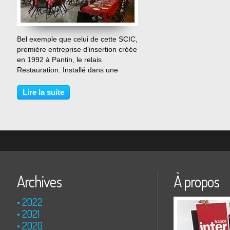
…
Bel exemple que celui de cette SCIC,
première entreprise d’insertion créée
en 1992 à Pantin, le relais
Restauration. Installé dans une
ancienne friche industrielle, ce
restaurant d’insertion inaugure à la
Lire la suite
fin du mois un nouvel équipement
qui associe à...
Archives
À propos
2022
2021
2020