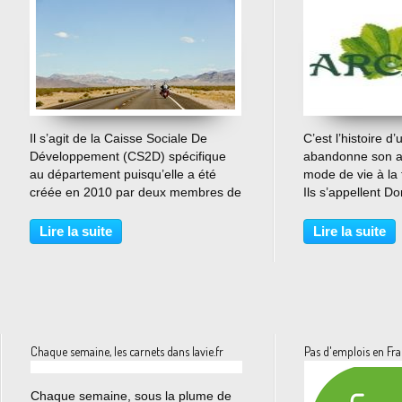
…
Il s’agit de la Caisse Sociale De
C’est l’histoire d
Développement (CS2D) spécifique
abandonne son al
au département puisqu’elle a été
mode de vie à la 
créée en 2010 par deux membres de
Ils s’appellent D
la Caisse du crédit municipal de
Kimmel. Un retou
Nîmes et de la Caisse du Crédit
authentiques et 
Lire la suite
Lire la suite
Mutuel Méditerranéen. Je les cite
botanique et des 
pour vous expliquer...
conduisent à ache
Chaque semaine, les carnets dans lavie.fr
Pas d'emplois en Fra
…
Chaque semaine, sous la plume de