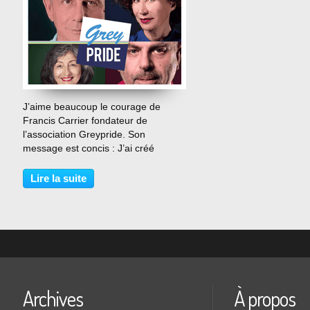
…
J’aime beaucoup le courage de
Francis Carrier fondateur de
l’association Greypride. Son
message est concis : J’ai créé
Greypride pour lutter contre
l’invisibilité et l’isolement de vieux et
Lire la suite
des vieilles LGBT donc lesbiennes,
gays, bisexuel et transgenres....
Archives
À propos