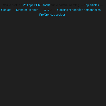
Voir le profil de
Philippe BERTRAND
sur le portail Overblog
Top articles
Contact
Signaler un abus
C.G.U.
Cookies et données personnelles
Préférences cookies