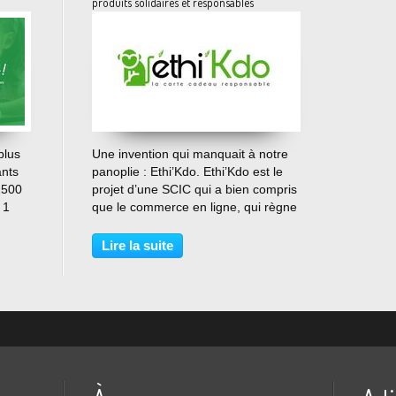
produits solidaires et responsables
…
plus
Une invention qui manquait à notre
ants
panoplie : Ethi’Kdo. Ethi’Kdo est le
1500
projet d’une SCIC qui a bien compris
 1
que le commerce en ligne, qui règne
en maître de nos jours, ne pouvait
, près
pas rester le privilège des grandes
Lire la suite
té...
marques ou grandes enseignes.
Ethi’Kdo...