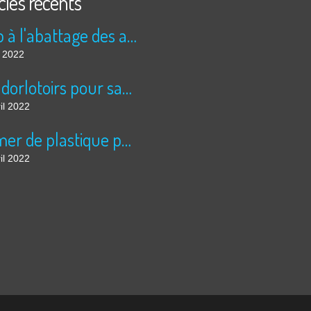
cles récents
Stop à l'abattage des arbres!!!!
n 2022
Des dorlotoirs pour sauver les abeilles sauvages....
il 2022
La mer de plastique pour légumes à échelle inhumaine, à Almeria: 5 fois la superficie de Paris....
il 2022