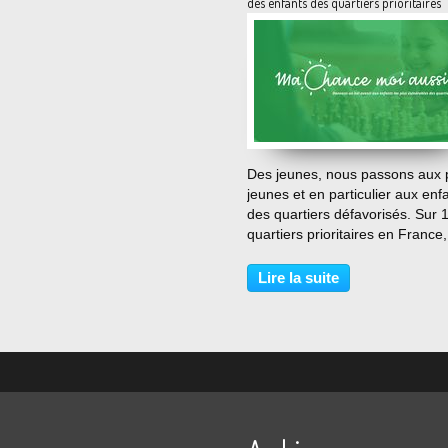
des enfants des quartiers prioritaires
…
Des jeunes, nous passons aux 
jeunes et en particulier aux enf
des quartiers défavorisés. Sur 
quartiers prioritaires en France,
enfant sur 2 vit sous le seuil de
pauvreté, 1 sur 3 est en danger
Lire la suite
d’un enfant sur 2 n’a pas d’activi