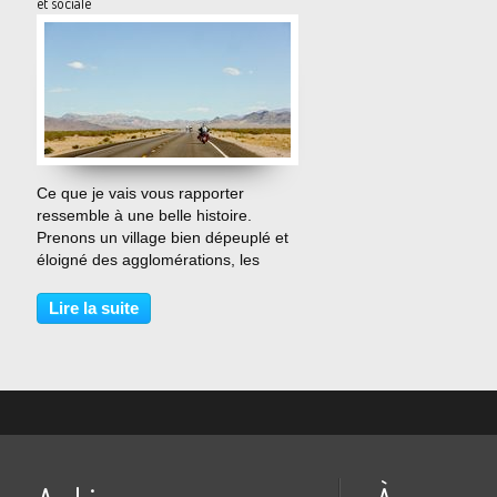
et sociale
…
Ce que je vais vous rapporter
ressemble à une belle histoire.
Prenons un village bien dépeuplé et
éloigné des agglomérations, les
Bouchoux, Jura, 320 habitants. Vous
prenez ensuite l’installation du haut
Lire la suite
débit. Ça aide, mais ça ne fait pas
tout. Enfin...