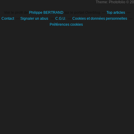
Theme: Photofolio © 2
Voir le profil de
Philippe BERTRAND
sur le portail Overblog
Top articles
Contact
Signaler un abus
C.G.U.
Cookies et données personnelles
Préférences cookies