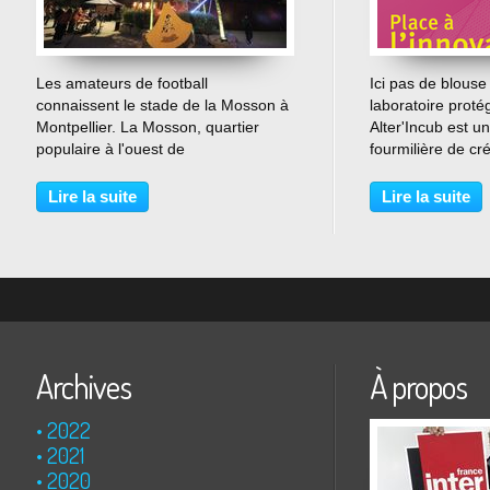
…
Les amateurs de football
Ici pas de blouse
connaissent le stade de la Mosson à
laboratoire proté
Montpellier. La Mosson, quartier
Alter'Incub est u
populaire à l'ouest de
fourmilière de cr
l'agglomération, abrite la Paillade
économie sociale 
appelée également le Phobos. Les
nouveauté? c'est 
Lire la suite
Lire la suite
barres d'immeuble ont accueilli
économie autre
plusieurs générations de
une béquille des 
populations...
Archives
À propos
2022
2021
2020