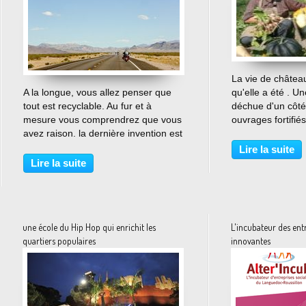
La vie de château
…
A la longue, vous allez penser que
qu'elle a été . Un
tout est recyclable. Au fur et à
déchue d'un côté
mesure vous comprendrez que vous
ouvrages fortifié
avez raison. la dernière invention est
nature de l'autre 
malgré tout inédite et plutôt
vous me passez l
Lire la suite
surprenante. L'idée de récupérer du
rénovation d'un 
Lire la suite
pain pour le transformer germe (de
mission très...
blé évidemment)...
une école du Hip Hop qui enrichit les
L'incubateur des entr
quartiers populaires
innovantes