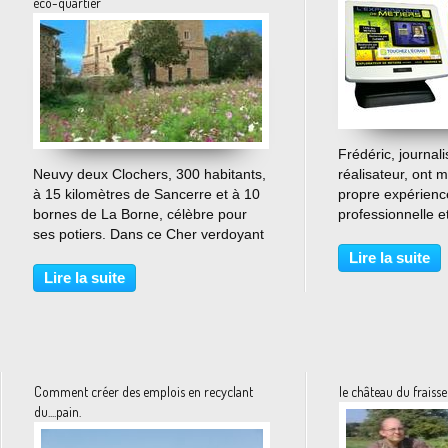
éco-quartier
Frédéric, journali
…
Neuvy deux Clochers, 300 habitants,
réalisateur, ont mi
à 15 kilomètres de Sancerre et à 10
propre expérience
bornes de La Borne, célèbre pour
professionnelle e
ses potiers. Dans ce Cher verdoyant
emploi pour crée
et franchement rural, les communes
interactive baptis
Lire la suite
s'effacent avec le temps faute
desmétiers. Desti
Lire la suite
d'habitants,de sang neuf et
acteurs concernés
d'économie. Par...
Comment créer des emplois en recyclant
le château du fraisse
du....pain.