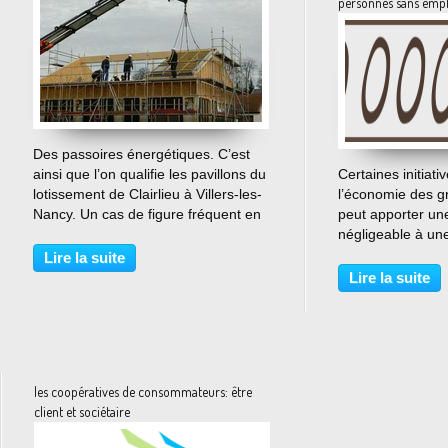
personnes sans empl
…
Des passoires énergétiques. C’est
ainsi que l’on qualifie les pavillons du
Certaines initiat
lotissement de Clairlieu à Villers-les-
l’économie des g
Nancy. Un cas de figure fréquent en
peut apporter une
France dû à une période de
négligeable à une
construction industrialisée au début
équitable et plus 
Lire la suite
des années 70 sur la base du
prends pour exem
Lire la suite
simple,...
100 000 rencontr
en juillet...
les coopératives de consommateurs: être
client et sociétaire