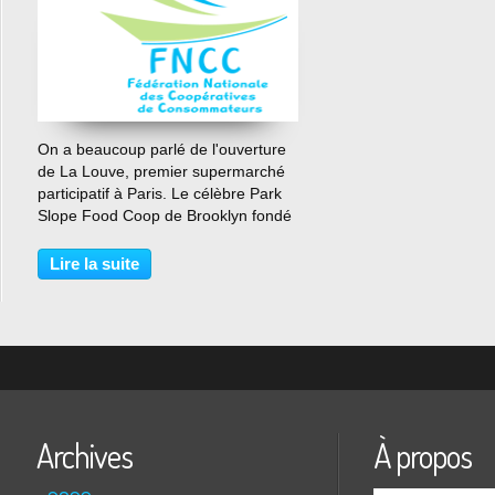
…
On a beaucoup parlé de l'ouverture
de La Louve, premier supermarché
participatif à Paris. Le célèbre Park
Slope Food Coop de Brooklyn fondé
en 1973 demeure le grand
promoteur de ce mode de
Lire la suite
consommation et de participation
des usagers qui permet à toute...
Archives
À propos