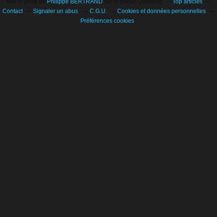
Voir le profil de
Philippe BERTRAND
sur le portail Overblog
Top articles
Contact
Signaler un abus
C.G.U.
Cookies et données personnelles
Préférences cookies