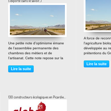
s'exporte (sans le savoir...)
A force de recon
…
Une petite note d’optimisme émane
l'agriculture biol
de l’assemblée permanente des
développée au r
chambres des métiers et de
prétentions du G
l’artisanat. Cette note repose sur la
l'environnement, 
dernière étude réalisée par l’institut
regarder la réalit
Lire la suite
Supérieur des Métiers (ISM) et qui
loin, cette agric
Lire la suite
stipule qu’environ 30% des
terrain (dans tou
exportateurs sont des...
terme)...
130 constructeurs écologiques en Picardie....