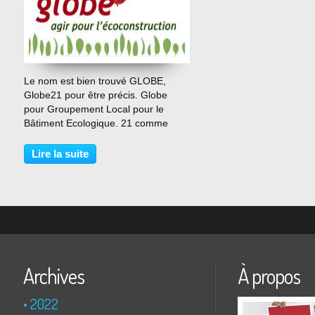
…
Le nom est bien trouvé GLOBE,
Globe21 pour être précis. Globe
pour Groupement Local pour le
Bâtiment Ecologique. 21 comme
21ème siècle. Créé sous forme
associative Globe21 regroupe 28
Lire la suite
professionnels de la construction,
architectes, couvreurs,
charpentiers,...
Archives
À propos
2022