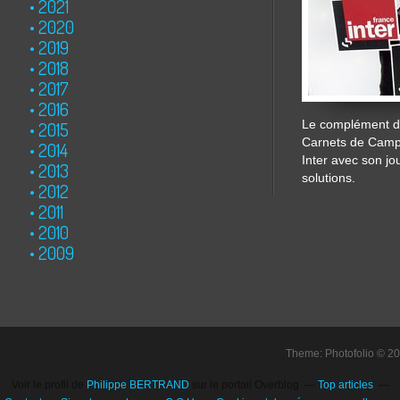
2021
2020
2019
2018
2017
2016
Le complément de
2015
Carnets de Cam
2014
Inter avec son jo
2013
solutions.
2012
2011
2010
2009
Theme: Photofolio © 2
Voir le profil de
Philippe BERTRAND
sur le portail Overblog
Top articles