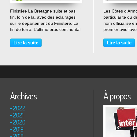
…
Finistère La Bretagne suite et pas
Les Côtes d'Arm
fin, loin de là, avec des éclairages
particularité du 
sur le département du Finistère. La
nom officialisé e
fin de terre. L’ultime bras continental
premier avis fav
européen. La Mer d’Iroise, parfois
baptême date de 
sauvage et traître lorsqu’elle est
le défaut de la gi
Lire la suite
Lire la suite
battue par les vents. Les cendres...
où le cerveau est
pattes...
Archives
À propos
2022
2021
2020
2019
2018