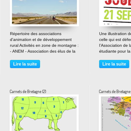
…
Répertoire des associations
Une illustration d
d'animation et de développement
celle qui est déf
rural Activités en zone de montagne :
l’Association de 
- ANEM - Association des élus de la
étudiante pour la 
montagne - FFEM - Fédération
but est de recrut
française d'économie montagnarde -
bénévoles dans 
Lire la suite
Lire la suite
Randonnées pyrénéennes
d’enfants en diffic
Agriculture : - AFIP - Association...
sont actuellement
Carnets de Bretagne (2)
Carnets de Bretagne 