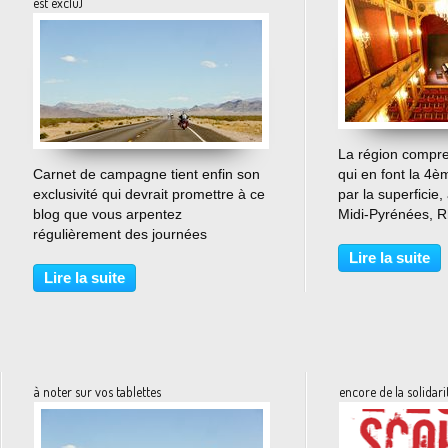
est exclu)
La région compr
…
Carnet de campagne tient enfin son
qui en font la 4
exclusivité qui devrait promettre à ce
par la superficie,
blog que vous arpentez
Midi-Pyrénées, R
régulièrement des journées
Aquitaine. L’unit
glorieuses. Je désespérais de ne
dessine autour de
Lire la suite
pouvoir m'extraire de ce fossé qui
traverse d’est en
Lire la suite
sépare les p'tits blogs à deux sous
plateaux bordent.
des grands forums d'information....
à noter sur vos tablettes
encore de la solidarit