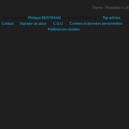
Theme: Photofolio © 2
Voir le profil de
Philippe BERTRAND
sur le portail Overblog
Top articles
Contact
Signaler un abus
C.G.U.
Cookies et données personnelles
Préférences cookies