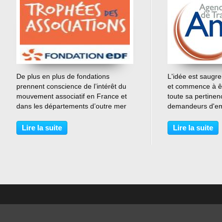
…
De plus en plus de fondations
L'idée est saugre
prennent conscience de l’intérêt du
et commence à ê
mouvement associatif en France et
toute sa pertinen
dans les départements d’outre mer
demandeurs d'em
(on les oublie parfois). C’est ainsi
leur parcours en 
que je vous annonce le lancement
veut qu'un chômeu
Lire la suite
Lire la suite
des troisièmes trophées des
longue durée, es
associations de la...
fragile, en manqu