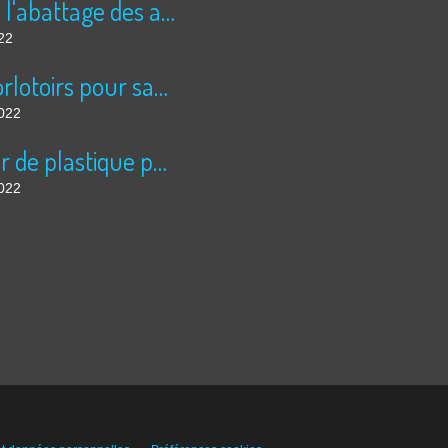
Stop à l'abattage des arbres!!!!
22
Des dorlotoirs pour sauver les abeilles sauvages....
2022
La mer de plastique pour légumes à échelle inhumaine, à Almeria: 5 fois la superficie de Paris....
2022