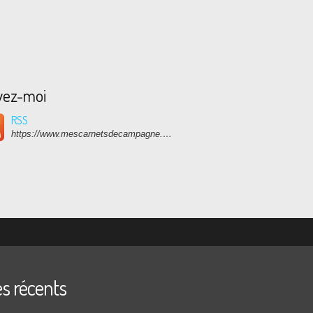
vez-moi
RSS
https://www.mescarnetsdecampagne.com/rss
es récents