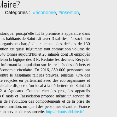
laire?
- Catégories :
#économie
,
#insertion
,
istorique, puisqu’elle fut la première à apparaître dans
des habitants de Saint-Lô avec 3 salariés, l’association
l’organisme chargé du traitement des déchets de 130
tion est quasi fulgurante tout comme son volume de
 540 tonnes aujourd’hui et 28 salariés dont 18 employés
 Selon la logique des 3 R, Réduire les déchets, Recycler
 informant la population sur les réalités des déchets et
 économie circulaire. En 2016, 850 000 personnes ont
contre le gaspillage fait ses preuves, puisque 73% des
été recyclés en partenariat avec des éco-organismes et
olidaire dispose d’un local à la déchetterie de Saint-Lô
2 à Agneaux. Comme chez les pros, les appareils
tis 6 mois et l’association propose même un service de
ion de l’évolution des comportements et de la prise de
consommation, un quart des personnes vivant en France
un service de ressourcerie.
http://tritoutsolidaire.fr/