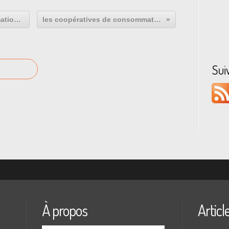
La ferme des Volonteux: une formation au maraîchage bio sur le terrain
les coopératives de consommateurs: être client et sociétaire
Sui
À propos
Articl