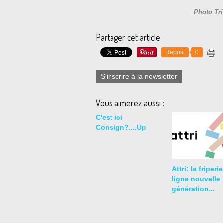
Photo Tri
Partager cet article
Repost
0
S'inscrire à la newsletter
Vous aimerez aussi :
C'est ici
Consign?....Up
Attri: la friperi
ligne nouvelle
génération...