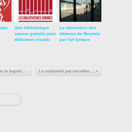
stas
Une bibliothèque
La réinsertion des
sonore gratuite pour
détenus de Nouméa
déficients visuels
par l'art lyrique
La Charrette ou la mutualisation de la logistique dans la vente directe
La solidarité par excellence: les aidants.