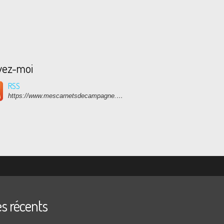
vez-moi
RSS
https://www.mescarnetsdecampagne.com/rss
es récents