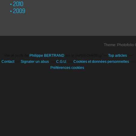
2010
2009
Theme: Photofolio
Voir le profil de
Philippe BERTRAND
sur le portail Overblog
Top articles
Contact
Signaler un abus
C.G.U.
Cookies et données personnelles
Préférences cookies