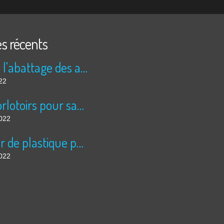
es récents
Stop à l'abattage des arbres!!!!
22
Des dorlotoirs pour sauver les abeilles sauvages....
2022
La mer de plastique pour légumes à échelle inhumaine, à Almeria: 5 fois la superficie de Paris....
2022