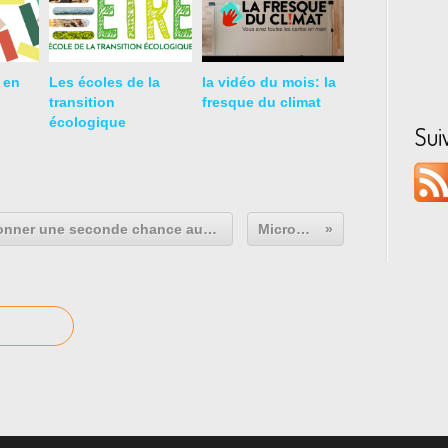
e en
Les écoles de la
la vidéo du mois: la
transition
fresque du climat
écologique
Sui
Viltaïs à Moulins, le talent pour donner une seconde chance aux autres
MicroDon