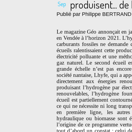
produisent... de
Sep
Publié par Philippe BERTRAND
Le magazine Géo annonçait en jan
en Vendée à l’horizon 2021. L’hyd
carburants fossiles ne demande 
écueils ralentissaient cette produ
électricité polluante et une mét
gaz naturel. Le second écueil e
grande échelle n’est pas encore
société nantaise, Lhyfe, qui a app
directement aux énergies reno
produisant l’hydrogène par élect
renouvelables, l’hydrogène fou
écueil est partiellement contourn
ce qui ne nécessite ni long transp
en première ligne, les autres
hydraulique ou biomasse sont ég
l’origine de ce programme vertu
tout d’abord un constat : celui 