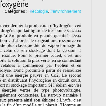
 l'oxygène
- Catégories :
#ecologie
,
#environnement
vier dernier la production d’hydrogène vert
rogène qui fait figure de très bon ersatz aux
qu’à être produite en grande quantité. Deux
ction : d’abord elle exigeait une ressource en
hode plus classique dite de vaporeformage du
st celui de son stockage dont la version à
 résolue. Pour le premier écueil, c’est une
orté la solution la plus verte en se connectant
uvelables à commencer par l’éolien et en
rolyse. Donc produite à partir de ressources
rnit une énergie pauvre en Co2. Le second
é en distribuant l’hydrogène en circuit court,
ort ni stockage important. Si l’éolien est visé
 énergies vertes de type photovoltaïque,
alement concernées. La start-up nantaise à
eux présente ainsi son éthique :
Lhyfe, c’est
de la fin d’un modèle qui plaçait l’Homme au