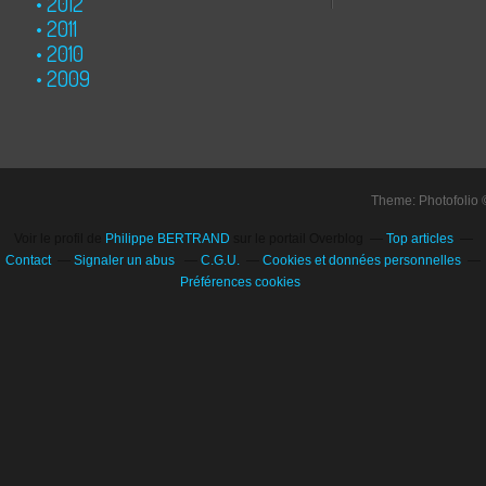
2012
2011
2010
2009
Theme: Photofolio
Voir le profil de
Philippe BERTRAND
sur le portail Overblog
Top articles
Contact
Signaler un abus
C.G.U.
Cookies et données personnelles
Préférences cookies