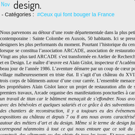
design.
Nov
- Catégories :
#Ceux qui font bouger la France
Nous parvenons au détour d’une route départementale dans la plus petit
contemporaine : Sainte Colombe en Auxois, 50 habitants. Ici se pres
designers les plus performants du moment. Pourtant l’historique du cen
lorsque se constitua l’association ARCADE, association de restauratio
Vingt ans plus tard ARCADE s’est transformée en Atelier de Recherch
et en Design. Le maître d’œuvre est Alain Gislot, inspecteur d’Académ
beau jour de l’année 1986. L’aventure démarre par un coup de cœur pou
village malheureusement en triste état. Il s’agit d’un château du X
trois corps de bâtiments autour d’une cour carrée. L’ensemble menace
les propriétaires Alain Gislot lance un projet de restauration afin de s
premiers travaux, Arcade organise des manifestations ponctuelles à car
un travail de titan car le bâtiment menaçait de s’effondrer. Nous avo
avec des bénévoles et quelques salariés et ce grâce à des subventions
des chantiers de reconstruction, il y a toujours eu des événemen
expositions au château et depuis 7 ou 8 ans nous avons caractérisé n
autour des métiers d’art et du design. Même si le terme de design fai
correspond néanmoins à tout ce qui nous entoure que ce soit du 
construit, des vêtements ou des objets de tous les jours. Et nous avo