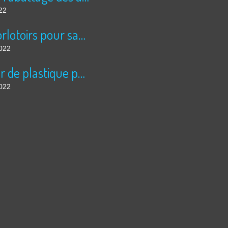
22
Des dorlotoirs pour sauver les abeilles sauvages....
2022
La mer de plastique pour légumes à échelle inhumaine, à Almeria: 5 fois la superficie de Paris....
2022