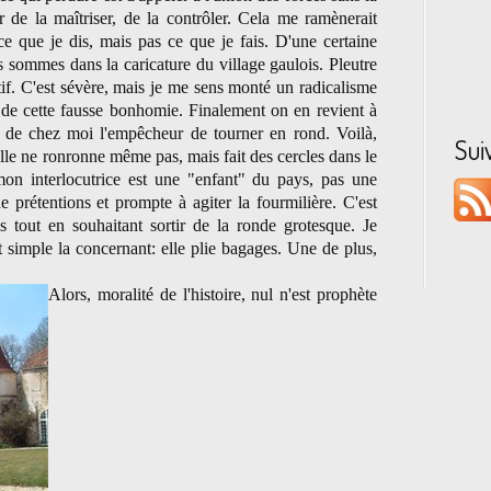
r de la maîtriser, de la contrôler. Cela me ramènerait
s ce que je dis, mais pas ce que je fais. D'une certaine
sommes dans la caricature du village gaulois. Pleutre
atif. C'est sévère, mais je me sens monté un radicalisme
et de cette fausse bonhomie. Finalement on en revient à
s de chez moi l'empêcheur de tourner en rond. Voilà,
Sui
lle ne ronronne même pas, mais fait des cercles dans le
mon interlocutrice est une "enfant" du pays, pas une
 prétentions et prompte à agiter la fourmilière. C'est
s tout en souhaitant sortir de la ronde grotesque. Je
st simple la concernant: elle plie bagages. Une de plus,
Alors, moralité de l'histoire, nul n'est prophète