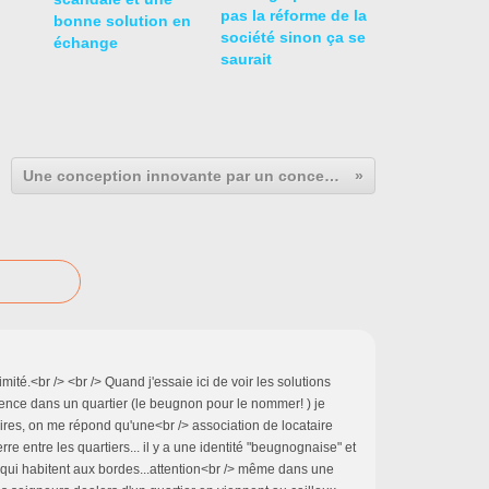
pas la réforme de la
bonne solution en
société sinon ça se
échange
saurait
Une conception innovante par un concepteur intelligent.
limité.<br /> <br /> Quand j'essaie ici de voir les solutions
ence dans un quartier (le beugnon pour le nommer! ) je
ires, on me répond qu'une<br /> association de locataire
re entre les quartiers... il y a une identité "beugnognaise" et
 qui habitent aux bordes...attention<br /> même dans une