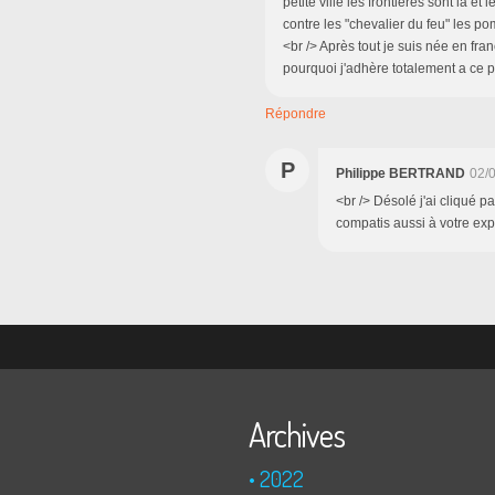
petite ville les frontières sont là e
contre les "chevalier du feu" les p
<br /> Après tout je suis née en fran
pourquoi j'adhère totalement a ce po
Répondre
P
Philippe BERTRAND
02/
<br /> Désolé j'ai cliqué p
compatis aussi à votre exp
Archives
2022