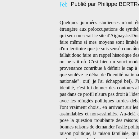
Feb
Publié par Philippe BERT
Quelques journées studieuses m'ont él
étrangère aux préoccupations de synthès
qui sera ou serait le site d'Aignay-le-Duc
faire même si mes moyens sont limités
d'un territoire que je suis sensé connaîtr
fallait donc faire un rappel historique de
on ne sait où .C'est bien un souci mod
provenance contribue à définir le cap à
que soulève le débat de l'identité nationa
nationale". ouf, je l'ai échappé bel).
identité, c'est lui donner des contours af
pas dans ce profil n'aura pas droit à l'id
avec les réfugiés politiques kurdes déba
l'ont vraiment choisi, en arrivant sur les 
assimilables et non-assimilés. Au-delà d
pose la question troublante des raison
bonnes raisons de demander l'asile polit
raison politique, la raison familiale, qui