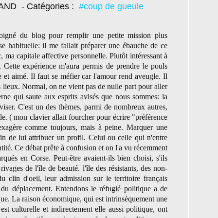
RAND
- Catégories :
#coup de gueule
oigné du blog pour remplir une petite mission plus
e habituelle: il me fallait préparer une ébauche de ce
, ma capitale affective personnelle. Plutôt intéressant à
. Cette expérience m'aura permis de prendre le pouls
e et aimé. Il faut se méfier car l'amour rend aveugle. Il
s lieux. Normal, on ne vient pas de nulle part pour aller
erne qui saute aux esprits avisés que nous sommes: la
 viser. C'est un des thèmes, parmi de nombreux autres,
le. ( mon clavier allait fourcher pour écrire "préférence
 J'exagère comme toujours, mais à peine. Marquer une
in de lui attribuer un profil. Celui ou celle qui n'entre
entité. Ce débat prête à confusion et on l'a vu récemment
rqués en Corse. Peut-être avaient-ils bien choisi, s'ils
rivages de l'île de beauté. l'île des résistants, des non-
u clin d'oeil, leur admission sur le territoire français
s du déplacement. Entendons le réfugié politique a de
que. La raison économique, qui est intrinsèquement une
 est culturelle et indirectement elle aussi politique, ont