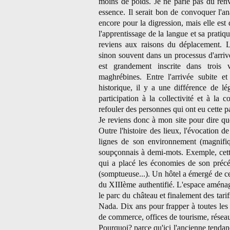
moins de poids. Je ne parle pas du renv
essence. Il serait bon de convoquer l'an
encore pour la digression, mais elle est d
l'apprentissage de la langue et sa pratiq
reviens aux raisons du déplacement. L
sinon souvent dans un processus d'arrivé
est grandement inscrite dans trois v
maghrébines. Entre l'arrivée subite et
historique, il y a une différence de lég
participation à la collectivité et à l
refouler des personnes qui ont eu cette p
Je reviens donc à mon site pour dire que
Outre l'histoire des lieux, l'évocation d
lignes de son environnement (magnifiq
soupçonnais à demi-mots. Exemple, cette 
qui a placé les économies de son précéd
(somptueuse...). Un hôtel a émergé de ce
du XIIIème authentifié. L'espace aménag
le parc du château et finalement des tarif
Nada. Dix ans pour frapper à toutes l
de commerce, offices de tourisme, réseau
Pourquoi? parce qu'ici l'ancienne tendanc