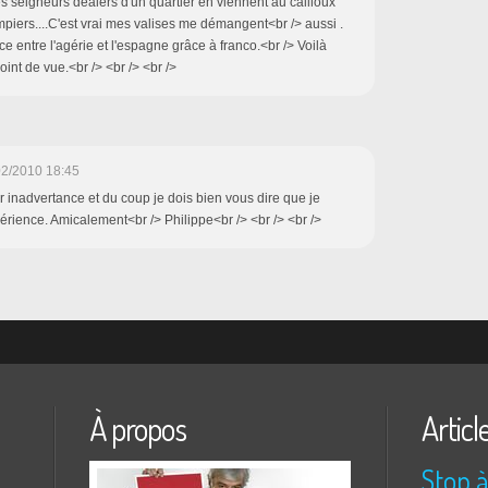
t les seigneurs dealers d'un quartier en viennent au cailloux
ompiers....C'est vrai mes valises me démangent<br /> aussi .
ce entre l'agérie et l'espagne grâce à franco.<br /> Voilà
int de vue.<br /> <br /> <br />
02/2010 18:45
ar inadvertance et du coup je dois bien vous dire que je
érience. Amicalement<br /> Philippe<br /> <br /> <br />
À propos
Articl