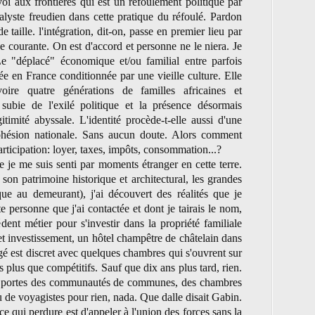
oi aux frontières qui est un refoulement politique par
alyste freudien dans cette pratique du réfoulé. Pardon
e taille. l'intégration, dit-on, passe en premier lieu par
ue courante. On est d'accord et personne ne le niera. Je
e "déplacé" économique et/ou familial entre parfois
e en France conditionnée par une vieille culture. Elle
oire quatre générations de familles africaines et
 subie de l'exilé politique et la présence désormais
itimité abyssale. L'identité procède-t-elle aussi d'une
a cohésion nationale. Sans aucun doute. Alors comment
articipation: loyer, taxes, impôts, consommation...?
 je me suis senti par moments étranger en cette terre.
e son patrimoine historique et architectural, les grandes
ue au demeurant), j'ai découvert des réalités que je
personne que j'ai contactée et dont je tairais le nom,
ent métier pour s'investir dans la propriété familiale
t investissement, un hôtel champêtre de châtelain dans
é est discret avec quelques chambres qui s'ouvrent sur
s plus que compétitifs. Sauf que dix ans plus tard, rien.
es portes des communautés de communes, des chambres
 de voyagistes pour rien, nada. Que dalle disait Gabin.
e qui perdure est d'appeler à l'union des forces sans la