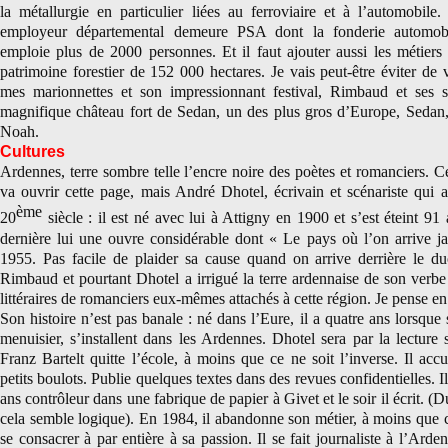
la métallurgie en particulier liées au ferroviaire et à l’automobile.
employeur départemental demeure PSA dont la fonderie automobi
emploie plus de 2000 personnes. Et il faut ajouter aussi les métiers 
patrimoine forestier de 152 000 hectares. Je vais peut-être éviter de v
mes marionnettes et son impressionnant festival, Rimbaud et ses 
magnifique château fort de Sedan, un des plus gros d’Europe, Sedan,
Noah.
Cultures
Ardennes, terre sombre telle l’encre noire des poètes et romanciers. 
va ouvrir cette page, mais André Dhotel, écrivain et scénariste qui 
ème
20
siècle : il est né avec lui à Attigny en 1900 et s’est éteint 91 
dernière lui une ouvre considérable dont « Le pays où l’on arrive j
1955. Pas facile de plaider sa cause quand on arrive derrière le du
Rimbaud et pourtant Dhotel a irrigué la terre ardennaise de son verbe 
littéraires de romanciers eux-mêmes attachés à cette région. Je pense en
Son histoire n’est pas banale : né dans l’Eure, il a quatre ans lorsque 
menuisier, s’installent dans les Ardennes. Dhotel sera par la lecture 
Franz Bartelt quitte l’école, à moins que ce ne soit l’inverse. Il ac
petits boulots. Publie quelques textes dans des revues confidentielles. I
ans contrôleur dans une fabrique de papier à Givet et le soir il écrit. (Du
cela semble logique). En 1984, il abandonne son métier, à moins que ce
se consacrer à par entière à sa passion. Il se fait journaliste à l’Ard