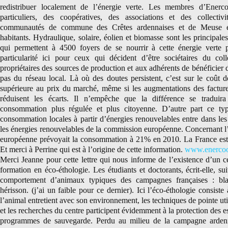
redistribuer localement de l’énergie verte. Les membres d’Ener
particuliers, des coopératives, des associations et des collecti
communautés de commune des Crêtes ardennaises et de Meuse 
habitants. Hydraulique, solaire, éolien et biomasse sont les principal
qui permettent à 4500 foyers de se nourrir à cette énergie verte 
particularité ici pour ceux qui décident d’être sociétaires du coll
propriétaires des sources de production et aux adhérents de bénéficier 
pas du réseau local. Là où des doutes persistent, c’est sur le coût de
supérieure au prix du marché, même si les augmentations des factures
réduisent les écarts. Il n’empêche que la différence se tradui
consommation plus régulée et plus citoyenne. D’autre part ce ty
consommation locales à partir d’énergies renouvelables entre dans les 
les énergies renouvelables de la commission européenne. Concernant l’é
européenne prévoyait la consommation à 21% en 2010. La France est
Et merci à Perrine qui est à l’origine de cette information.
www.enercoo
Merci Jeanne pour cette lettre qui nous informe de l’existence d’un c
formation en éco-éthologie. Les étudiants et doctorants, écrit-elle, su
comportement d’animaux typiques des campagnes françaises : blai
hérisson. (j’ai un faible pour ce dernier). Ici l’éco-éthologie consiste 
l’animal entretient avec son environnement, les techniques de pointe util
et les recherches du centre participent évidemment à la protection des es
programmes de sauvegarde. Perdu au milieu de la campagne ardenna