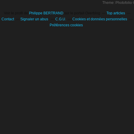
Theme: Photofolio
Voir le profil de
Philippe BERTRAND
sur le portail Overblog
Top articles
Contact
Signaler un abus
C.G.U.
Cookies et données personnelles
Préférences cookies