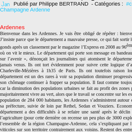
Jan
Publié par Philippe BERTRAND
- Catégories :
#c
Champagne Ardenne
Ardennes
Bienvenue dans les Ardennes. Je vais être obligé de répéter : bienv
J’insiste parce que le département a mauvaise presse, ce qui fait sortir 
èm
gonds après un classement par le magazine l’Express en 2008 au 96
où on vit le mieux. Le département qui porte son message en bandeau
sur l’avenir », dénonçait les journalistes qui atomisent le départeme
jamais venus. Ils ont tort évidemment pour suivre cette logique 
Charleville-Mézières à 1h35 de Paris. Ils ont toutefois raison l
département est un des rares à voir sa population diminuer progress
son chômage continuer à frapper sa population. Il faut comme toujo
car la diminution des populations urbaines se fait au profit des zones
majoritairement vivre au vert, alors que le travail se concentre sur les 
population de 284 000 habitants, les Ardennes s’administrent autour 
sa préfecture, suivie de loin par Rethel, Sedan et Vouziers. Econom
département a des difficultés à se refaire une santé après le déclin
l’agriculture (pour cette dernière on recense un peu plus de 3000 expl
l’ensemble de la région Champagne-Ardenne, cela s’expliquant par l’
viticoles sur son territoire contrairement aux voisins. Restent des entre