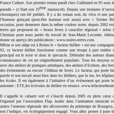
France Culture. Son premier roman paraît chez Gallimard en 95 sous le 
ème
paradis » (c’était son 35
manuscrit). Depuis une trentaine d’ouvra
chroniques) ont été publiés. Il y a du roman noir, du vécu et une part
l’humour grinçant (peut-être humour noir aussi) avec « Terrine 
occasion, pour demeurer dans la même couleur noire, depuis 2002 exis
terres qui proposent de « beaux livres à caractère régional » selon
Christian pour nous parler du travail de Jean-Marie Lecomte, édite
donne un aperçu des publications : www.noires-terres.com.
Même si son siège est à Reims le « facteur théâtre » est une compagnie
92, ce facteur théâtre fonctionne comme une troupe à part entière 
principal est le texte et donc le spectacle. Défendre des auteurs dram
connaissance de cet art originellement populaire. Tous les moyens s
avec des ateliers de pratiques artistiques, des ateliers d’écriture, des fo
des événements ou encore l’édition de livres. Le facteur, qui porte b
parole et son travail aussi bien dans les théâtres, que la rue, les hôpitau
les écoles. Il est également à l’initiative d’un événement qui porte 
automne : ETE,les écrivains du théâtre en errance. www.lefacteurtheat
Il s’appelle le cabaret vert et s’inscrit depuis 2005 en plein cœur 
Organisé par l’association Flap, leader dans l’animation musicale e
autres l’antenne régionale des découvertes du printemps de Bourges)
son l’indique, est écologiquement engagé. Vous allez penser à juste ti