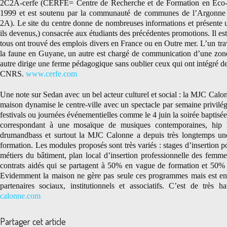
2C2A-cerfe (CERFE= Centre de Recherche et de Formation en Eco-ét
1999 et est soutenu par la communauté de communes de l’Argonne 
2A). Le site du centre donne de nombreuses informations et présente 
ils devenus,) consacrée aux étudiants des précédentes promotions. Il est
tous ont trouvé des emplois divers en France ou en Outre mer. L’un tra
la faune en Guyane, un autre est chargé de communication d’une zone
autre dirige une ferme pédagogique sans oublier ceux qui ont intégré d
CNRS.
www.cerfe.com
Une note sur Sedan avec un bel acteur culturel et social : la MJC Calo
maison dynamise le centre-ville avec un spectacle par semaine privilégi
festivals ou journées événementielles comme le 4 juin la soirée baptisée
correspondant à une mosaïque de musiques contemporaines, hip 
drumandbass et surtout la MJC Calonne a depuis très longtemps un
formation. Les modules proposés sont très variés : stages d’insertion p
métiers du bâtiment, plan local d’insertion professionnelle des femmes
contrats aidés qui se partagent à 50% en vague de formation et 50% e
Evidemment la maison ne gère pas seule ces programmes mais est en
partenaires sociaux, institutionnels et associatifs. C’est de très h
calonne.com
Partager cet article