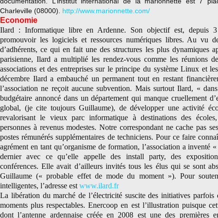
documentation. L’institut international de la marionnette est 7 pl
Charleville (08000).
http://www.marionnette.com/
Economie
Ilard : Informatique libre en Ardenne. Son objectif est, depuis 3
promouvoir les logiciels et ressources numériques libres. Au vu 
d’adhérents, ce qui en fait une des structures les plus dynamiques a
parisienne, Ilard a multiplié les rendez-vous comme les réunions d
associations et des entreprises sur le principe du système Linux et les
décembre Ilard a embauché un permanent tout en restant financièr
l’association ne reçoit aucune subvention. Mais surtout Ilard, « dans
budgétaire annoncé dans un département qui manque cruellement d’e
global, (je cite toujours Guillaume), de développer une activité éc
revalorisant le vieux parc informatique à destinations des écoles,
personnes à revenus modestes. Notre correspondant ne cache pas ses
postes rémunérés supplémentaires de techniciens. Pour ce faire connaît
agrément en tant qu’organisme de formation, l’association a inventé «
dernier avec ce qu’elle appelle des install party, des expositio
conférences. Elle avait d’ailleurs invités tous les élus qui se sont a
Guillaume (« probable effet de mode du moment »). Pour soutenir
intelligentes, l’adresse est
www.ilard.fr
La libération du marché de l’électricité suscite des initiatives parfois 
moments plus respectables. Enercoop en est l’illustration puisque cet
dont l’antenne ardennaise créée en 2008 est une des premières e