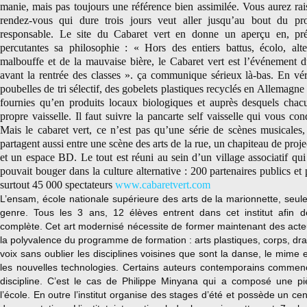
manie, mais pas toujours une référence bien assimilée. Vous aurez rai
rendez-vous qui dure trois jours veut aller jusqu’au bout du pr
responsable. Le site du Cabaret vert en donne un aperçu en, pré
percutantes sa philosophie : « Hors des entiers battus, écolo, alte
malbouffe et de la mauvaise bière, le Cabaret vert est l’événement 
avant la rentrée des classes ». ça communique sérieux là-bas. En véri
poubelles de tri sélectif, des gobelets plastiques recyclés en Allemagne
fournies qu’en produits locaux biologiques et auprès desquels chacu
propre vaisselle. Il faut suivre la pancarte self vaisselle qui vous con
Mais le cabaret vert, ce n’est pas qu’une série de scènes musicales
partagent aussi entre une scène des arts de la rue, un chapiteau de proj
et un espace BD. Le tout est réuni au sein d’un village associatif qui
pouvait bouger dans la culture alternative : 200 partenaires publics et
surtout 45 000 spectateurs
www.cabaretvert.com
L’ensam, école nationale supérieure des arts de la marionnette, seu
genre. Tous les 3 ans, 12 élèves entrent dans cet institut afin 
complète. Cet art modernisé nécessite de former maintenant des acte
la polyvalence du programme de formation : arts plastiques, corps, dra
voix sans oublier les disciplines voisines que sont la danse, le mime e
les nouvelles technologies. Certains auteurs contemporains commenc
discipline. C’est le cas de Philippe Minyana qui a composé
une pi
l’école. En outre l’institut organise des stages d’été et possède un c