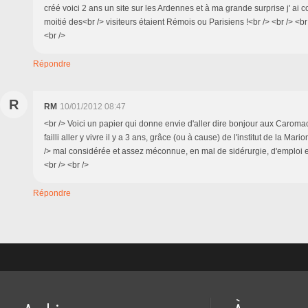
créé voici 2 ans un site sur les Ardennes et à ma grande surprise j' ai 
moitié des<br /> visiteurs étaient Rémois ou Parisiens !<br /> <br /> <
<br />
Répondre
R
RM
10/01/2012 08:47
<br /> Voici un papier qui donne envie d'aller dire bonjour aux Caromacer
failli aller y vivre il y a 3 ans, grâce (ou à cause) de l'institut de la Mari
/> mal considérée et assez méconnue, en mal de sidérurgie, d'emploi et 
<br /> <br />
Répondre