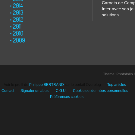
Carnets de Cam
2014
Inter avec son jo
2013
solutions.
2012
2011
2010
2009
Theme: Photofolio
Voir le profil de
Philippe BERTRAND
sur le portail Overblog
Top articles
Contact
Signaler un abus
C.G.U.
Cookies et données personnelles
Préférences cookies