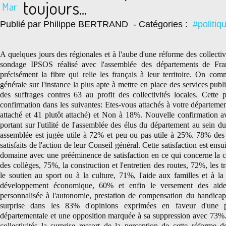
toujours...
Mar
Publié par Philippe BERTRAND
- Catégories :
#politiq
A quelques jours des régionales et à l'aube d'une réforme des collecti
sondage IPSOS réalisé avec l'assemblée des départements de Fr
précisément la fibre qui relie les français à leur territoire. On c
générale
sur l'instance la plus apte à mettre en place des services
publ
des suffrages contres 63 au profit des collectivités locales. Cette
confirmation dans les suivantes: Etes-vous attachés à votre départem
attaché et 41 plutôt attaché) et Non à 18%.
Nouvelle confirmation av
portant sur l'utilité de l'assemblée des élus du département au sein d
assemblée est jugée utile à 72% et peu ou pas utile à 25%. 78% des 
satisfaits de l'action de leur Conseil général. Cette satisfaction est ens
domaine avec une prééminence de satisfaction en ce qui concerne la con
des collèges, 75%, la construction et l'entretien des routes, 72%, les t
le soutien au sport ou à la culture, 71%, l'aide aux familles et à la
développement économique, 60% et enfin le versement des aide
personnalisée à l'autonomie, prestation de compensation du handicap
surprise dans les 83% d'opinions exprimées en faveur d'une pr
départementale et une opposition marquée à sa suppression avec 73%.
collectivités la surprise ressort de la perception de cette réforme don