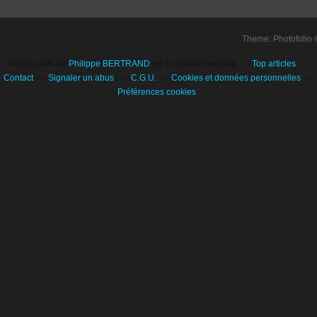
Theme: Photofolio
Voir le profil de
Philippe BERTRAND
sur le portail Overblog
Top articles
Contact
Signaler un abus
C.G.U.
Cookies et données personnelles
Préférences cookies