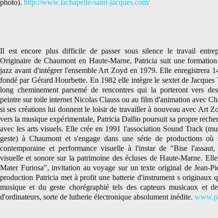
photo).
http://www.lachapelle-saint-jacques.com/
Il est encore plus difficile de passer sous silence le travail entrep
Originaire de Chaumont en Haute-Marne, Patricia suit une formation 
jazz avant d'intégrer l'ensemble Art Zoyd en 1979. Elle enregistrera 
fondé par Gérard Hourbette. En 1982 elle intègre le sextet de Jacques 
long cheminement parsemé de rencontres qui la porteront vers des
peintre sur toile internet Nicolas Clauss ou au film d'animation avec 
si ses créations lui donnent le loisir de travailler à nouveau avec Art 
vers la musique expérimentale, Patricia Dallio poursuit sa propre rech
avec les arts visuels. Elle crée en 1991 l'association Sound Track (mu
geste) à Chaumont et s'engage dans une série de productions où 
contemporaine et performance visuelle à l'instar de "Bise l'assaut,
visuelle et sonore sur la patrimoine des écluses de Haute-Marne. Ell
Mater Furiosa", invitation au voyage sur un texte original de Jean-P
production Patricia met à profit une batterie d'instrument s originaux q
musique et du geste chorégraphié tels des capteurs musicaux et de
d'ordinateurs, sorte de lutherie électronique absolument inédite.
www.pat