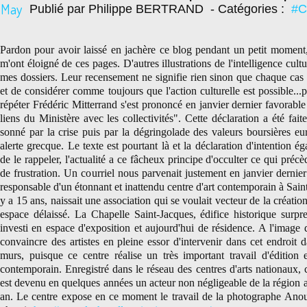
May
Publié par Philippe BERTRAND
- Catégories :
#C
Pardon pour avoir laissé en jachère ce blog pendant un petit moment,
m'ont éloigné de ces pages. D'autres illustrations de l'intelligence cult
mes dossiers. Leur recensement ne signifie rien sinon que chaque cas 
et de considérer comme toujours que l'action culturelle est possible..
répéter Frédéric Mitterrand s'est prononcé en janvier dernier favorabl
liens du Ministère avec les collectivités". Cette déclaration a été fa
sonné par la crise puis par la dégringolade des valeurs boursières e
alerte grecque. Le texte est pourtant là et la déclaration d'intention ég
de le rappeler, l'actualité a ce fâcheux principe d'occulter ce qui pré
de frustration. Un courriel nous parvenait justement en janvier dernie
responsable d'un étonnant et inattendu centre d'art contemporain à Saint
y a 15 ans, naissait une association qui se voulait vecteur de la créat
espace délaissé. La Chapelle Saint-Jacques, édifice historique surpr
investi en espace d'exposition et aujourd'hui de résidence. A l'image 
convaincre des artistes en pleine essor d'intervenir dans cet endroit 
murs, puisque ce centre réalise un très important travail d'édition 
contemporain. Enregistré dans le réseau des centres d'arts nationaux, c
est devenu en quelques années un acteur non négligeable de la région a
an. Le centre expose en ce moment le travail de la photographe Ano