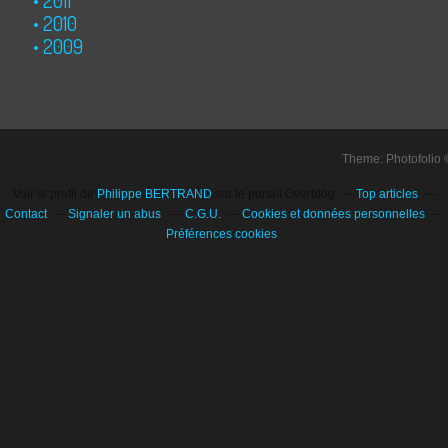
2010
2009
Theme: Photofolio
Voir le profil de
Philippe BERTRAND
sur le portail Overblog
Top articles
Contact
Signaler un abus
C.G.U.
Cookies et données personnelles
Préférences cookies