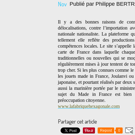
Nov
Publié par Philippe BER
Il y a des bonnes raisons de conso
délocalisations, contre l’importation a
nationale nationaliste. La plateforme qu
tellement elle reflète des productio
compétences locales. Le site s’appelle l
carte de France dans laquelle chaque 
traditionnelles ou nouvelles qui se m
régulièrement mises à jour tentent de to
trop cher. Si les plus connues comme le 
les jouets made in France, Joulanvi o
japonaise, et pourtant réalisés par deux
aussi la marinière portée par le minist
sujet du Made in France est bien u
préoccupation citoyenne.
www.lafabriquehexagonale.com
Partager cet article
Repost
0