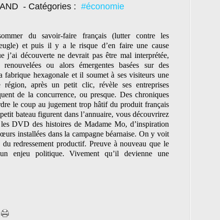
TRAND
- Catégories :
#économie
mmer du savoir-faire français (lutter contre les
veugle) et puis il y a le risque d’en faire une cause
e j’ai découverte ne devrait pas être mal interprétée,
ns renouvelées ou alors émergentes basées sur des
a fabrique hexagonale et il soumet à ses visiteurs une
région, après un petit clic, révèle ses entreprises
oquent de la concurrence, ou presque. Des chroniques
rdre le coup au jugement trop hâtif du produit français
petit bateau figurent dans l’annuaire, vous découvrirez
u les DVD des histoires de Madame Mo, d’inspiration
 sœurs installées dans la campagne béarnaise. On y voit
re du redressement productif. Preuve à nouveau que le
n enjeu politique. Vivement qu’il devienne une