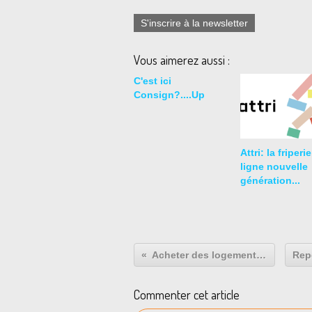
S'inscrire à la newsletter
Vous aimerez aussi :
C'est ici
Consign?....Up
Attri: la friperi
ligne nouvelle
génération...
Acheter des logements pour les sans-abri.
Commenter cet article