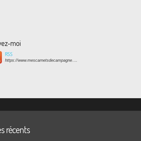
vez-moi
RSS
https://www.mescarnetsdecampagne.com/rss
es récents