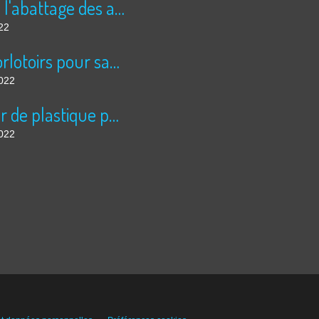
Stop à l'abattage des arbres!!!!
22
Des dorlotoirs pour sauver les abeilles sauvages....
2022
La mer de plastique pour légumes à échelle inhumaine, à Almeria: 5 fois la superficie de Paris....
2022