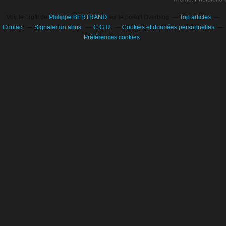
Voir le profil de
Philippe BERTRAND
sur le portail Overblog
Top articles
Contact
Signaler un abus
C.G.U.
Cookies et données personnelles
Préférences cookies