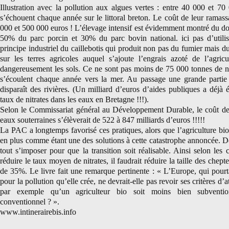
Illustration avec la pollution aux algues vertes : entre 40 000 et 7
s’échouent chaque année sur le littoral breton. Le coût de leur ramass
000 et 500 000 euros ! L’élevage intensif est évidemment montré du do
50% du parc porcin et 30% du parc bovin national. ici pas d’utilisa
principe industriel du caillebotis qui produit non pas du fumier mais du 
sur les terres agricoles auquel s’ajoute l’engrais azoté de l’agricul
dangereusement les sols. Ce ne sont pas moins de 75 000 tonnes de ni
s’écoulent chaque année vers la mer. Au passage une grande partie
disparaît des rivières. (Un milliard d’euros d’aides publiques a déjà 
taux de nitrates dans les eaux en Bretagne !!!).
Selon le Commissariat général au Développement Durable, le coût de
eaux souterraines s’élèverait de 522 à 847 milliards d’euros !!!!!
La PAC a longtemps favorisé ces pratiques, alors que l’agriculture bio
en plus comme étant une des solutions à cette catastrophe annoncée. D
tout s’imposer pour que la transition soit réalisable. Ainsi selon les
réduire le taux moyen de nitrates, il faudrait réduire la taille des chep
de 35%. Le livre fait une remarque pertinente : « L’Europe, qui pou
pour la pollution qu’elle crée, ne devrait-elle pas revoir ses critères d’a
par exemple qu’un agriculteur bio soit moins bien subventio
conventionnel ? ».
www.intinerairebis.info