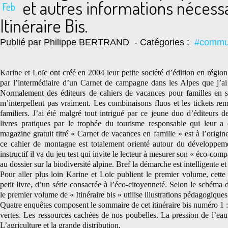
et autres informations nécessa
Feb
Itinéraire Bis.
Publié par Philippe BERTRAND
- Catégories :
#commun
Karine et Loïc ont créé en 2004 leur petite société d’édition en région
par l’intermédiaire d’un Carnet de campagne dans les Alpes que j’ai 
Normalement des éditeurs de cahiers de vacances pour familles en 
m’interpellent pas vraiment. Les combinaisons fluos et les tickets r
familiers. J’ai été malgré tout intrigué par ce jeune duo d’éditeurs d
livres pratiques par le trophée du tourisme responsable qui leur 
magazine gratuit titré « Carnet de vacances en famille » est à l’origine
ce cahier de montagne est totalement orienté autour du développem
instructif il va du jeu test qui invite le lecteur à mesurer son « éco-compa
au dossier sur la biodiversité alpine. Bref la démarche est intelligente et
Pour aller plus loin Karine et Loïc publient le premier volume, cette
petit livre, d’un série consacrée à l’éco-citoyenneté. Selon le schéma
le premier volume de « Itinéraire bis » utilise illustrations pédagogiques
Quatre enquêtes composent le sommaire de cet itinéraire bis numéro 1 :
vertes. Les ressources cachées de nos poubelles. La pression de l’ea
L’agriculture et la grande distribution.