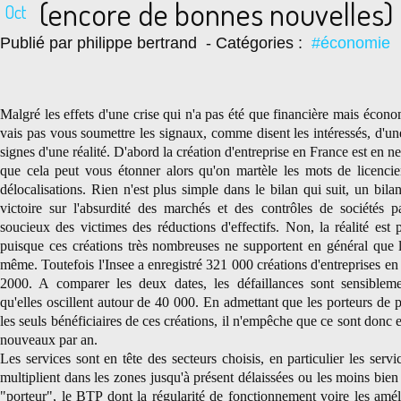
(encore de bonnes nouvelles)
Oct
Publié par philippe bertrand
- Catégories :
#économie
Malgré les effets d'une crise qui n'a pas été que financière mais écon
vais pas vous soumettre les signaux, comme disent les intéressés, d'une
signes d'une réalité. D'abord la création d'entreprise en France est en n
que cela peut vous étonner alors qu'on martèle les mots de licencie
délocalisations. Rien n'est plus simple dans le bilan qui suit, un bila
victoire sur l'absurdité des marchés et des contrôles de sociétés p
soucieux des victimes des réductions d'effectifs. Non, la réalité est 
puisque ces créations très nombreuses ne supportent en général que l
même. Toutefois l'Insee a enregistré 321 000 créations d'entreprises e
2000. A comparer les deux dates, les défaillances sont sensiblemen
qu'elles oscillent autour de 40 000. En admettant que les porteurs de p
les seuls bénéficiaires de ces créations, il n'empêche que ce sont don
nouveaux par an.
Les services sont en tête des secteurs choisis, en particulier les serv
multiplient dans les zones jusqu'à présent délaissées ou les moins bie
"porteur", le BTP dont la régularité de fonctionnement voire les améli