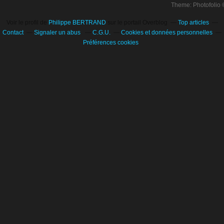
Theme: Photofolio
Voir le profil de
Philippe BERTRAND
sur le portail Overblog
Top articles
Contact
Signaler un abus
C.G.U.
Cookies et données personnelles
Préférences cookies