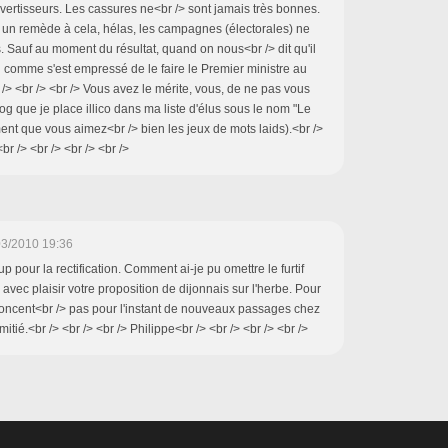
ivertisseurs. Les cassures ne<br /> sont jamais très bonnes.
r un remède à cela, hélas, les campagnes (électorales) ne
 Sauf au moment du résultat, quand on nous<br /> dit qu'il
l comme s'est empressé de le faire le Premier ministre au
/> <br /> <br /> Vous avez le mérite, vous, de ne pas vous
og que je place illico dans ma liste d'élus sous le nom "Le
timent que vous aimez<br /> bien les jeux de mots laids).<br />
br /> <br /> <br /> <br />
03/2010 19:36
p pour la rectification. Comment ai-je pu omettre le furtif
avec plaisir votre proposition de dijonnais sur l'herbe. Pour
noncent<br /> pas pour l'instant de nouveaux passages chez
itié.<br /> <br /> <br /> Philippe<br /> <br /> <br /> <br />