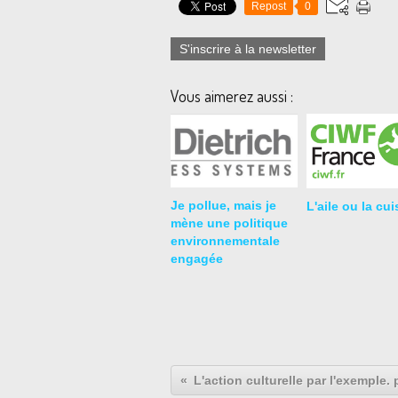
Repost
0
S'inscrire à la newsletter
Vous aimerez aussi :
Je pollue, mais je
L'aile ou la cu
mène une politique
environnementale
engagée