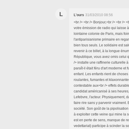
L
L'ours
31/03/2010 08:56
<br /> <br /> Bonjour,<br /> <br /> 
votre émission de radio qui laisse 
lointaine colonie de Paris, mais foi
l'antiparisianisme primaire en regard
bien tous seuls. Le solidaire est sal
revenir à ce billet, à la longue énu
République, vous avez omis celui qui
/> installe une raffinerie culturelle 
paraît-il était féru d'art moderne et
enfant. Les enfants rient de chose
roulantes, fumantes et klaxonnan
contestable aux<br /> effets durable
candidat américanisé à ses heures, 
Lefebvre, l'acteur. Physiquement, d
faire rire sans y parvenir vraiment.
société. Son goût de la pipolisation
à exploiter cette veine qui mine la
est en perte de sens, manque de rep
vedettariat) participe à scinder la s