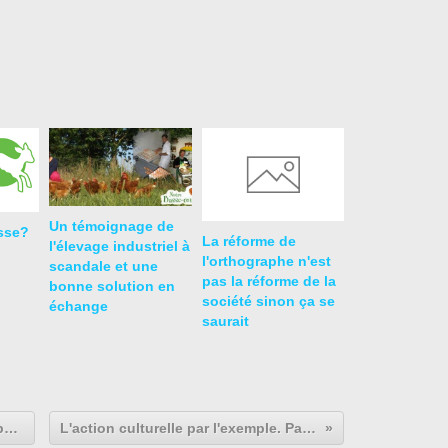
Un témoignage de
isse?
La réforme de
l'élevage industriel à
l'orthographe n'est
scandale et une
pas la réforme de la
bonne solution en
société sinon ça se
échange
saurait
L'action culturelle par l'exemple. part.2
L'action culturelle par l'exemple. Part. 3