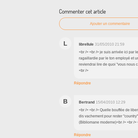
Commenter cet article
Ajouter un commentaire
L
librellule
31/05/2010 21:59
<br /> <br /> je suis arrivée ici par 
ragaillardie par le ton employé et u
reviendrai lire de quoi "vous nous c
<br />
Répondre
B
Bertrand
15/04/2010 12:29
<br /> <br /> Quelle bouffée de libe
dis vachement pour rester "country".
(Bibliomane moderne)<br /> <br /> <
Répondre