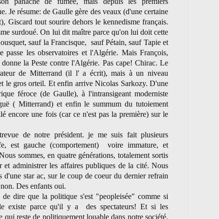
son panache de fumée, mais depuis les premiers
e. Je résume: de Gaulle gère des veaux (d'une certaine
t), Giscard tout sourire dehors le kennedisme français.
me surdoué. On lui dit maître parce qu'on lui doit cette
Bousquet, sauf la Francisque, sauf Pétain, sauf Tapie et
 passe les observatoires et l'Algérie. Mais François,
 donne la Peste contre l'Algérie. Pas cape! Chirac. Le
rateur de Mitterrand (il l' a écrit), mais à un niveau
 et le gros orteil. Et enfin arrive Nicolas Sarkozy. D'une
ique féroce (de Gaulle), à l'intransigeant moderniste
biguë ( Mitterrand) et enfin le summum du tutoiement
llé encore une fois (car ce n'est pas la première) sur le
revue de notre président. je me suis fait plusieurs
toffe, est gauche (comportement) voire immature, et
 Nous sommes, en quatre générations, totalement sortis
r et administrer les affaires publiques de la cité. Nous
s d'une star ac, sur le coup de coeur du dernier refrain
 non. Des enfants oui.
 de dire que la politique s'est "peopleisée" comme si
le existe parce qu'il y a des spectateurs! Et si les
e qui reste de politiquement louable dans notre société,