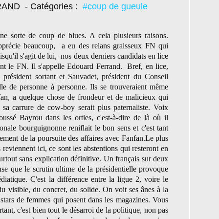
TRAND
- Catégories :
#coup de gueule
une sorte de coup de blues. A cela plusieurs raisons.
pprécie beaucoup, a eu des relans graisseux FN qui
qu'il s'agit de lui, nos deux derniers candidats en lice
ant le FN. Il s'appelle Edouard Ferrand. Bref, en lice,
, président sortant et Sauvadet, président du Conseil
lle de personne à personne. Ils se trouveraient même
nfan, a quelque chose de frondeur et de malicieux qui
 sa carrure de cow-boy serait plus paternaliste. Voix
ussé Bayrou dans les orties, c'est-à-dire de là où il
onale bourguignonne reniflait le bon sens et c'est tant
ement de la poursuite des affaires avec Fanfan.Le plus
reviennent ici, ce sont les abstentions qui resteront en
urtout sans explication définitive. Un français sur deux
ense que le scrutin ultime de la présidentielle provoque
diatique. C'est la différence entre la ligue 2, voire le
 du visible, du concret, du solide. On voit ses ânes à la
r stars de femmes qui posent dans les magazines. Vous
nt, c'est bien tout le désarroi de la politique, non pas