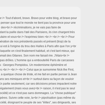
<br /> Tout d'abord, bravo. Bravo pour votre blog, et bravo pour
à penser que tout le monde ne tient pas la province pour une
n des<br /> récriminations, je ne vais pas faire de
ant la paille dans l'œil des Parisiens, ils s'en chargent très
utaire et vous<br /> l'exprimez bien.<br /> <br /> <br /> Pour
mération de nos présidents passés et présent (trop) de la
 est à l'origine du trou des Halles à Paris afin que l'on y<br
à laquelle on s'est finalement habitué, et c'est tant mieux, qui
 fumait des Gitanes. Son nom me faisait rire. J'étais<br />
s pas drôles. L'homme qui a embouteillé Paris de carcasses
tes : Georges Pompidou. Un modernisme éphémère et
s.<br /> <br /> <br /> Celui que je surnomme Nick the First,
a quelque chose de triste, et me fait en partie penser à Jean
ans ses mimiques et<br /> surtout dans sa façon de vouloir
 En partie seulement, car ses décisions prises impactent notre
 également (mais vous avez<br /> raison, il n'est pas le seul
 société) et ce n'est pas sans dommages. La "chose publique"
ères. Suivre cette voie, la<br /> pipolisation (pas même du
ociété, éloignant le peuple de ses "élites", ses dirigeants, ses