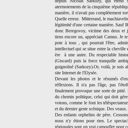
depuis Nicolas Sarkozy, qui étend 
atermoiements de la cinquième républiqu
manière, il n'avait pas complètement tor
Quelle erreur. Mitterrand, le machiavelis
légitimité d'une certaine manière. Sauf 
donc Beregovoy, victime des deux et je
tiens encore un, appréciait Camus. Je te
pote à tous , qui pourrait l'être, admi
intellectuel qui se situe entre la cheville
ère à une autre. Du respectable histor
(Giscard) puis la force tranquille am
guignolisé (Sarkozy).Or, voilà, je suis a
site Internet de l'Elysée.
Devant les photos et le résumés d'ent
réflexions. Il n'a pas l'âge, pas l'é
finalement provoque une sorte de pitié.
du chemin politique, celui qui doit gére
votons, comme le font les téléspectateur
et du dernier geste scénique. Des veaux.
Des enfants orphelins de père. Cessons
nous n'y étions pour rien. Le spectac
régionales sont un vrai camouflet pour c