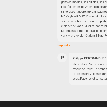
gens de médias, ses artistes, ses d
Les régionales devraient constitue
s'intéressent guère aux campagnes.
NE s'agissait QUE d'un scrutin loca
soir de la débâcle de son camp.<br 
éloigner de vos auditeurs, par ce bl
Dijonnais sur l'herbe", (j'ai le sen
<br /> <br /> A bientôt dans l'Eure ?<
Répondre
P
Philippe BERTRAND
31/
<br /> <br /> Merci beaucou
raseur de Paris? je prends 
l'Eure les prévisions n'an
vous. Patience et surtout am