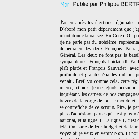
Mar
Publié par Philippe BER
J
'ai eu après les élections régionales 
D'abord mon petit département que j'a
m'ont donné la nausée. En Côte d'Or, puis
(je ne parle pas du troisième, représent
demeuraient les deux François. Patriat
Général. Les deux ne font pas la batai
sympathiques. François Patriat, dit Fa
plaît plutôt et François Sauvadet avec
profonde et grandes épaules qui ont po
venait.. Bref, vu comme cela, cette régi
mieux, même si je me réjouis personnell
inquiétant, les carnets de nos campagnes 
travers de la gorge de tout le monde et s
se contrefiche de ce scrutin. Pire, je p
plus d'adhésions parce qu'il est plus mé
national, et la ligue 1. La ligue 1, c'est
télé. On parle de leur budget et de leu
voyez où je veux en venir? Non. Et pourta